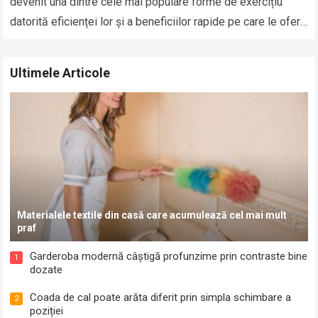
devenit una dintre cele mai populare forme de exercițiu
datorită eficienței lor și a beneficiilor rapide pe care le oferă
în ceea ce privește…
Read more
Ultimele Articole
Materialele textile din casă care acumulează cel mai mult
praf
Garderoba modernă câștigă profunzime prin contraste bine
1
dozate
Coada de cal poate arăta diferit prin simpla schimbare a
2
poziției