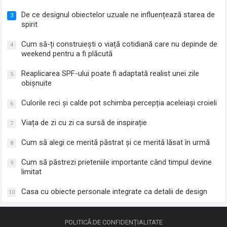
De ce designul obiectelor uzuale ne influențează starea de
3
spirit
Cum să-ți construiești o viață cotidiană care nu depinde de
4
weekend pentru a fi plăcută
Reaplicarea SPF-ului poate fi adaptată realist unei zile
5
obișnuite
Culorile reci și calde pot schimba percepția aceleiași croieli
6
Viața de zi cu zi ca sursă de inspirație
7
Cum să alegi ce merită păstrat și ce merită lăsat în urmă
8
Cum să păstrezi prieteniile importante când timpul devine
9
limitat
Casa cu obiecte personale integrate ca detalii de design
10
POLITICĂ DE CONFIDENȚIALITATE