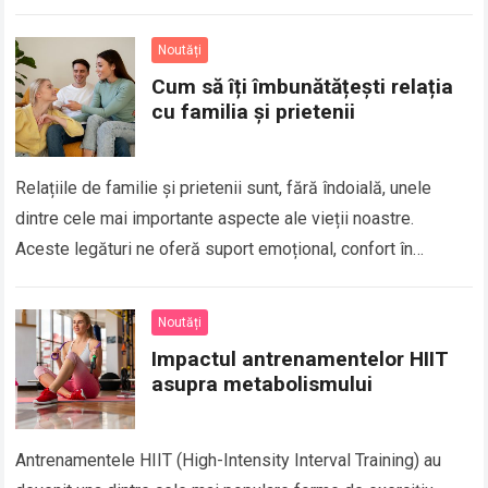
aglomerată…
Read more
Noutăți
Cum să îți îmbunătățești relația
cu familia și prietenii
Relațiile de familie și prietenii sunt, fără îndoială, unele
dintre cele mai importante aspecte ale vieții noastre.
Aceste legături ne oferă suport emoțional, confort în
momentele grele și, de asemenea,…
Read more
Noutăți
Impactul antrenamentelor HIIT
asupra metabolismului
Antrenamentele HIIT (High-Intensity Interval Training) au