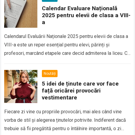
Calendar Evaluare Națională
2025 pentru elevii de clasa a VIII-
a
Calendarul Evaluării Naționale 2025 pentru elevii de clasa a
VIII-a este un reper esențial pentru elevi, părinți și
profesori, marcând etapele care decid admiterea la liceu. Cu
probe programate într-un…
Read more
Noutăți
5 idei de ținute care vor face
față oricărei provocări
vestimentare
Fiecare zi vine cu propriile provocări, mai ales când vine
vorba de stil și alegerea ținutelor potrivite. Indiferent dacă
trebuie să fii pregătită pentru o întâlnire importantă, o zi