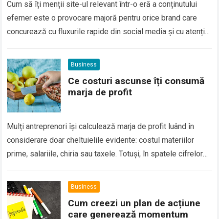
Cum să îți menții site-ul relevant într-o eră a conținutului
efemer este o provocare majoră pentru orice brand care
concurează cu fluxurile rapide din social media și cu atenția
volatilă…
Read more
Business
Ce costuri ascunse îți consumă
marja de profit
Mulți antreprenori își calculează marja de profit luând în
considerare doar cheltuielile evidente: costul materiilor
prime, salariile, chiria sau taxele. Totuși, în spatele cifrelor
clare se ascund adesea costuri mai…
Read more
Business
Cum creezi un plan de acțiune
care generează momentum