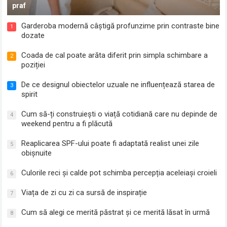
praf
Garderoba modernă câștigă profunzime prin contraste bine
1
dozate
Coada de cal poate arăta diferit prin simpla schimbare a
2
poziției
De ce designul obiectelor uzuale ne influențează starea de
3
spirit
Cum să-ți construiești o viață cotidiană care nu depinde de
4
weekend pentru a fi plăcută
Reaplicarea SPF-ului poate fi adaptată realist unei zile
5
obișnuite
Culorile reci și calde pot schimba percepția aceleiași croieli
6
Viața de zi cu zi ca sursă de inspirație
7
Cum să alegi ce merită păstrat și ce merită lăsat în urmă
8