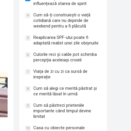
influențează starea de spirit
Cum să-ți construiești o viață
4
cotidiană care nu depinde de
weekend pentru a fi plăcută
Reaplicarea SPF-ului poate fi
5
adaptată realist unei zile obișnuite
Culorile reci și calde pot schimba
6
percepția aceleiași croieli
Viața de zi cu zi ca sursă de
7
inspirație
Cum să alegi ce merită păstrat și
8
ce merită lăsat în urmă
Cum să păstrezi prieteniile
9
importante când timpul devine
limitat
Casa cu obiecte personale
.
10