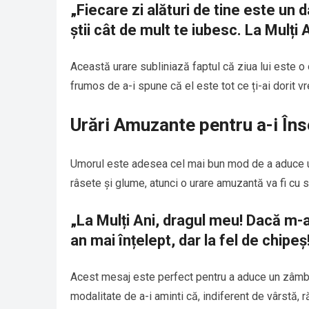
„Fiecare zi alături de tine este un d
știi cât de mult te iubesc. La Mulți
Această urare subliniază faptul că ziua lui este o 
frumos de a-i spune că el este tot ce ți-ai dorit vr
Urări Amuzante pentru a-i Îns
Umorul este adesea cel mai bun mod de a aduce un z
râsete și glume, atunci o urare amuzantă va fi cu s
„La Mulți Ani, dragul meu! Dacă m-ai
an mai înțelept, dar la fel de chipeș
Acest mesaj este perfect pentru a aduce un zâmbe
modalitate de a-i aminti că, indiferent de vârstă, r