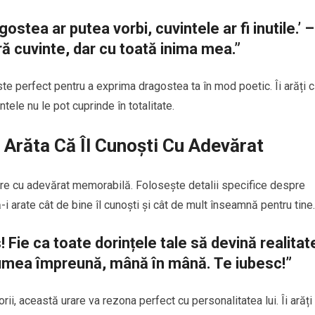
gostea ar putea vorbi, cuvintele ar fi inutile.’ –
ă cuvinte, dar cu toată inima mea.”
e perfect pentru a exprima dragostea ta în mod poetic. Îi arăți 
tele nu le pot cuprinde în totalitate.
i Arăta Că Îl Cunoști Cu Adevărat
ere cu adevărat memorabilă. Folosește detalii specifice despre
-i arate cât de bine îl cunoști și cât de mult înseamnă pentru tine.
! Fie ca toate dorințele tale să devină realitat
lumea împreună, mână în mână. Te iubesc!”
rii, această urare va rezona perfect cu personalitatea lui. Îi arăți