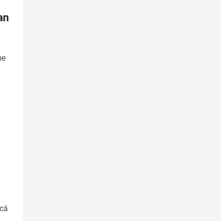
an
ne
 că