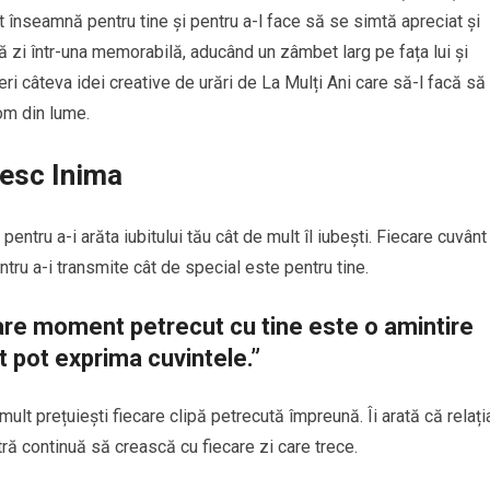
 înseamnă pentru tine și pentru a-l face să se simtă apreciat și
 zi într-una memorabilă, aducând un zâmbet larg pe fața lui și
oferi câteva idei creative de urări de La Mulți Ani care să-l facă să
om din lume.
zesc Inima
entru a-i arăta iubitului tău cât de mult îl iubești. Fiecare cuvânt
ntru a-i transmite cât de special este pentru tine.
are moment petrecut cu tine este o amintire
t pot exprima cuvintele.”
ult prețuiești fiecare clipă petrecută împreună. Îi arată că relați
ă continuă să crească cu fiecare zi care trece.