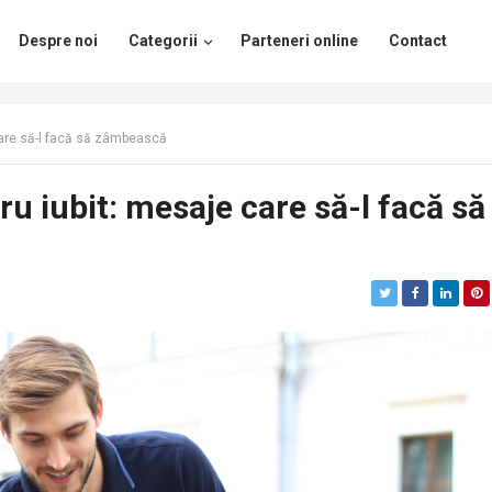
Despre noi
Categorii
Parteneri online
Contact
 care să-l facă să zâmbească
ru iubit: mesaje care să-l facă să