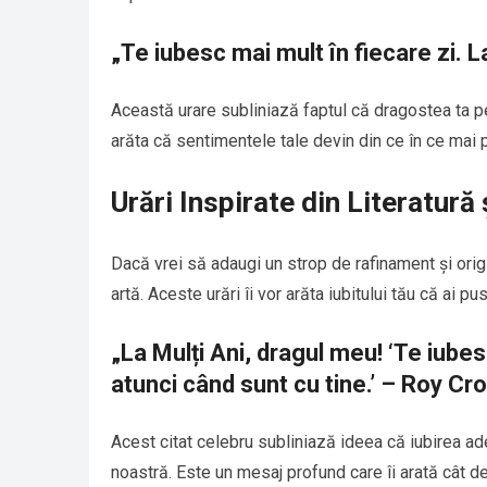
„Te iubesc mai mult în fiecare zi. L
Această urare subliniază faptul că dragostea ta p
arăta că sentimentele tale devin din ce în ce mai 
Urări Inspirate din Literatură 
Dacă vrei să adaugi un strop de rafinament și origin
artă. Aceste urări îi vor arăta iubitului tău că ai pu
„La Mulți Ani, dragul meu! ‘Te iube
atunci când sunt cu tine.’ – Roy Crof
Acest citat celebru subliniază ideea că iubirea a
noastră. Este un mesaj profund care îi arată cât d