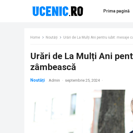
Prima pagină
Home
Noutăți
Urări de La Mulți Ani pentru iubit: mesaje
Urări de La Mulți Ani pent
zâmbească
Noutăți
Admin
·
septembrie 25, 2024
·