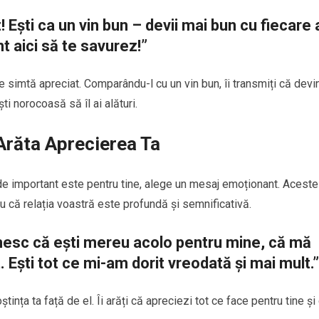
! Ești ca un vin bun – devii mai bun cu fiecare 
nt aici să te savurez!”
 simtă apreciat. Comparându-l cu un vin bun, îi transmiți că devi
ti norocoasă să îl ai alături.
Arăta Aprecierea Ta
t de important este pentru tine, alege un mesaj emoționant. Aceste
 tău că relația voastră este profundă și semnificativă.
țumesc că ești mereu acolo pentru mine, că mă
. Ești tot ce mi-am dorit vreodată și mai mult.”
nța ta față de el. Îi arăți că apreciezi tot ce face pentru tine și