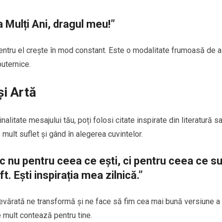
a Mulți Ani, dragul meu!”
entru el crește în mod constant. Este o modalitate frumoasă de a
puternice.
și Artă
alitate mesajului tău, poți folosi citate inspirate din literatură s
s mult suflet și gând în alegerea cuvintelor.
sc nu pentru ceea ce ești, ci pentru ceea ce s
t. Ești inspirația mea zilnică.”
devărată ne transformă și ne face să fim cea mai bună versiune a
e mult contează pentru tine.