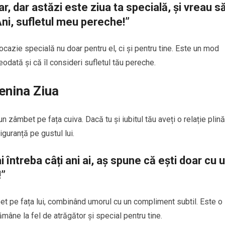
ar, dar astăzi este ziua ta specială, și vreau s
 Ani, sufletul meu pereche!”
ocazie specială nu doar pentru el, ci și pentru tine. Este un mod
eodată și că îl consideri sufletul tău pereche.
enina Ziua
âmbet pe fața cuiva. Dacă tu și iubitul tău aveți o relație plin
iguranță pe gustul lui.
 întreba câți ani ai, aș spune că ești doar cu 
!”
t pe fața lui, combinând umorul cu un compliment subtil. Este o
ămâne la fel de atrăgător și special pentru tine.