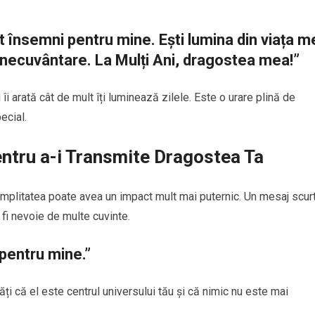
lt însemni pentru mine. Ești lumina din viața m
 binecuvântare. La Mulți Ani, dragostea mea!”
 îi arată cât de mult îți luminează zilele. Este o urare plină de
ecial.
entru a-i Transmite Dragostea Ta
simplitatea poate avea un impact mult mai puternic. Un mesaj scurt
 fi nevoie de multe cuvinte.
l pentru mine.”
ăți că el este centrul universului tău și că nimic nu este mai