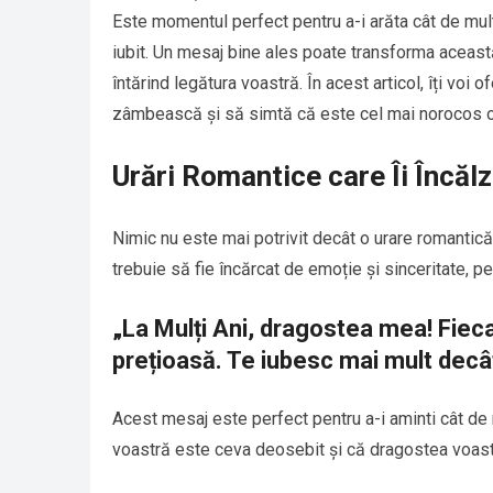
Este momentul perfect pentru a-i arăta cât de mult
iubit. Un mesaj bine ales poate transforma această
întărind legătura voastră. În acest articol, îți voi 
zâmbească și să simtă că este cel mai norocos 
Urări Romantice care Îi Încăl
Nimic nu este mai potrivit decât o urare romantică p
trebuie să fie încărcat de emoție și sinceritate, pe
„La Mulți Ani, dragostea mea! Fiec
prețioasă. Te iubesc mai mult decâ
Acest mesaj este perfect pentru a-i aminti cât de m
voastră este ceva deosebit și că dragostea voastr