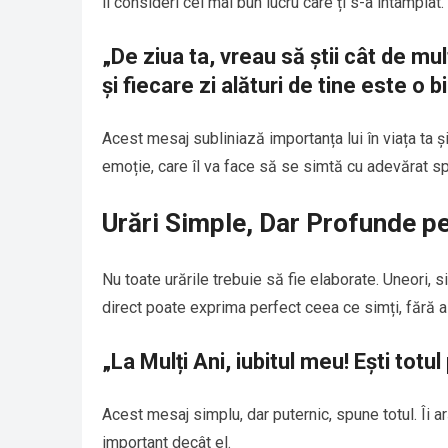
îl consideri cel mai bun lucru care ți s-a întâmplat.
„De ziua ta, vreau să știi cât de mu
și fiecare zi alături de tine este o
Acest mesaj subliniază importanța lui în viața ta și
emoție, care îl va face să se simtă cu adevărat sp
Urări Simple, Dar Profunde p
Nu toate urările trebuie să fie elaborate. Uneori, 
direct poate exprima perfect ceea ce simți, fără a
„La Mulți Ani, iubitul meu! Ești totu
Acest mesaj simplu, dar puternic, spune totul. Îi ar
important decât el.