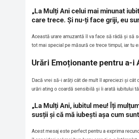
„La Mulți Ani celui mai minunat iubit
care trece. Și nu-ți face griji, eu su
Această urare amuzantă îl va face să râdă și să se
tot mai special pe măsură ce trece timpul, iar tu eș
Urări Emoționante pentru a-i 
Dacă vrei să-i arăți cât de mult îl apreciezi și câ
urări ating o coardă sensibilă și îi arată iubitului
„La Mulți Ani, iubitul meu! Îți mul
susții și că mă iubești așa cum sunt
Acest mesaj este perfect pentru a exprima recunoști