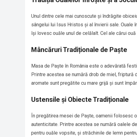
Unul dintre cele mai cunoscute și îndrăgite obicei
sângelui lui Isus Hristos și al învierii sale. Ouale î
își lovesc ouăle unul de celălalt. Cel ale cărui ouă
Mâncăruri Tradiționale de Paște
Masa de Paște în România este o adevărată festină
Printre acestea se numără drob de miel, friptură 
aromate sunt pregătite cu mare grijă și sunt împărți
Ustensile și Obiecte Tradiționale
În pregătirea mesei de Paște, oamenii folosesc o s
autenticitate. Printre acestea se numără oalele de l
pentru ouăle vopsite, și străchinile de lemn pentru