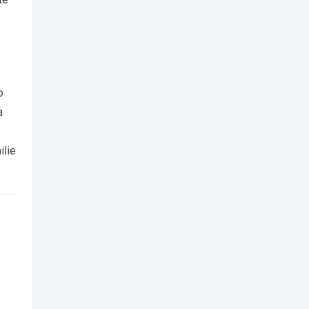
o
a
ilie