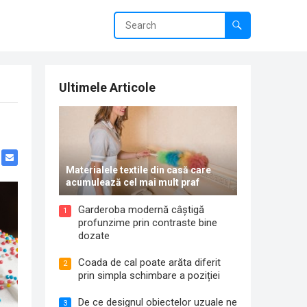
Ultimele Articole
Materialele textile din casă care
acumulează cel mai mult praf
Garderoba modernă câștigă
1
profunzime prin contraste bine
dozate
Coada de cal poate arăta diferit
2
prin simpla schimbare a poziției
De ce designul obiectelor uzuale ne
3