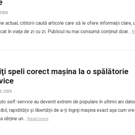
e
, 2026
·
e actual, cititorii caută articole care să le ofere informații clare, u
icat în viața de zi cu zi. Publicul nu mai consumă conținut doar…
R
ţi speli corect maşina la o spălătorie
vice
5, 2026
·
uto self-service au devenit extrem de populare în ultimii ani dato
bil, rapidității și libertății de a-ți îngriji mașina exact așa cum vrei
u a obține un…
Read more