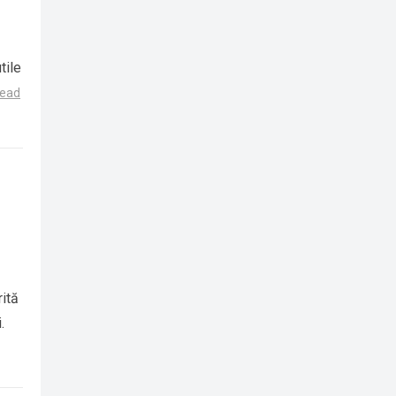
tile
ead
rită
.