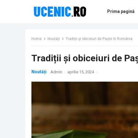
Prima pagină
Home
Noutăți
Tradiții și obiceiuri de Paște în România
Tradiții și obiceiuri de P
Noutăți
Admin
·
aprilie 15, 2024
·