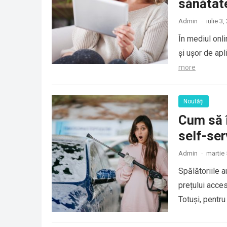
sănătat
Admin
·
iulie 3
În mediul onlin
și ușor de apl
more
Noutăți
Cum să î
self-ser
Admin
·
martie 
Spălătoriile a
prețului accesi
Totuși, pentr