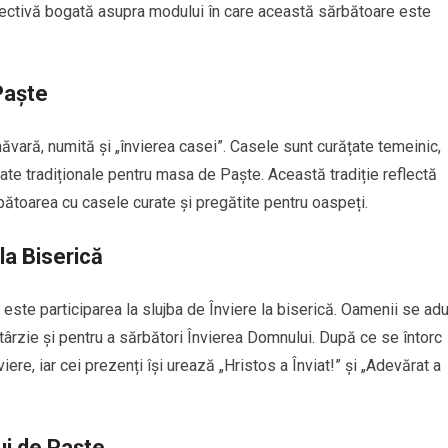
pectivă bogată asupra modului în care această sărbătoare este
Paște
vară, numită și „învierea casei”. Casele sunt curățate temeinic,
cate tradiționale pentru masa de Paște. Această tradiție reflectă
bătoarea cu casele curate și pregătite pentru oaspeți.
la Biserică
 este participarea la slujba de Înviere la biserică. Oamenii se ad
e târzie și pentru a sărbători Învierea Domnului. După ce se întorc
ere, iar cei prezenți își urează „Hristos a Înviat!” și „Adevărat a
lui de Paște