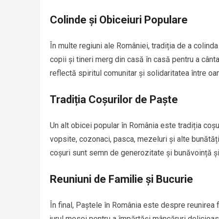
Colinde și Obiceiuri Populare
În multe regiuni ale României, tradiția de a colind
copii și tineri merg din casă în casă pentru a cânta
reflectă spiritul comunitar și solidaritatea între o
Tradiția Coșurilor de Paște
Un alt obicei popular în România este tradiția coș
vopsite, cozonaci, pasca, mezeluri și alte bunătăți p
coșuri sunt semn de generozitate și bunăvoință și 
Reuniuni de Familie și Bucurie
În final, Paștele în România este despre reunirea 
jurul mesei pentru a împărtăși mâncăruri delicioase,