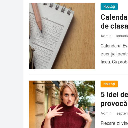
Noutăți
Calendar
de clasa
Admin
·
ianuari
Calendarul Eva
esențial pentr
liceu. Cu pro
Noutăți
5 idei d
provocă
Admin
·
septem
Fiecare zi vin