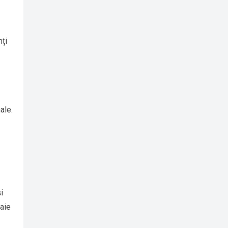
nți
ale.
i
paie