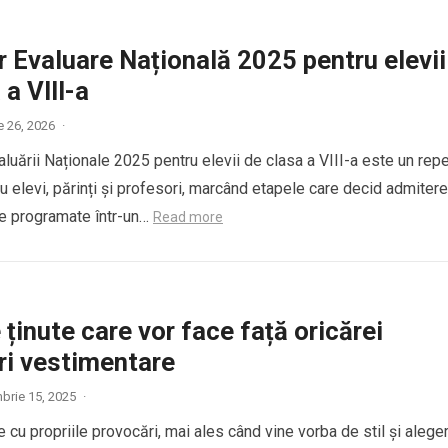
 Evaluare Națională 2025 pentru elevii
 a VIII-a
e 26, 2026
·
luării Naționale 2025 pentru elevii de clasa a VIII-a este un rep
u elevi, părinți și profesori, marcând etapele care decid admitere
be programate într-un…
Read more
e ținute care vor face față oricărei
ri vestimentare
brie 15, 2025
·
e cu propriile provocări, mai ales când vine vorba de stil și alege