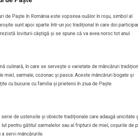
uri de Paște în România este vopsirea ouălor în roșu, simbol al
nroșite sunt apoi sparte într-un joc tradițional în care doi participa
 rezistă loviturii câștigă și se spune că va avea noroc tot anul.
 culinară, în care se servește o varietate de mâncăruri tradițion
de miel, sarmale, cozonac și pasca. Aceste mâncăruri bogate și
te cu bucurie cu familia și prietenii în ziua de Paște.
erie de ustensile și obiecte tradiționale care adaugă unicitate ș
ut pentru gătitul sarmalelor sau al fripturii de miel, coșurile de 
 a servi mâncărurile.