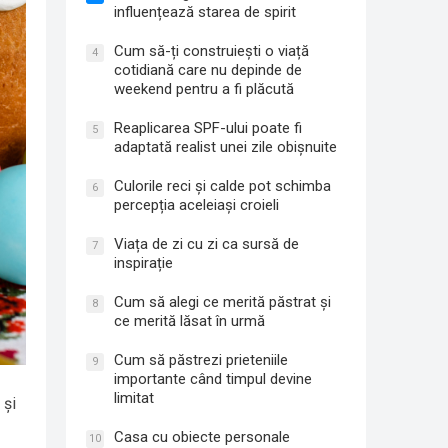
influențează starea de spirit
Cum să-ți construiești o viață
4
cotidiană care nu depinde de
weekend pentru a fi plăcută
Reaplicarea SPF-ului poate fi
5
adaptată realist unei zile obișnuite
Culorile reci și calde pot schimba
6
percepția aceleiași croieli
Viața de zi cu zi ca sursă de
7
inspirație
Cum să alegi ce merită păstrat și
8
ce merită lăsat în urmă
Cum să păstrezi prieteniile
9
importante când timpul devine
limitat
 și
Casa cu obiecte personale
10