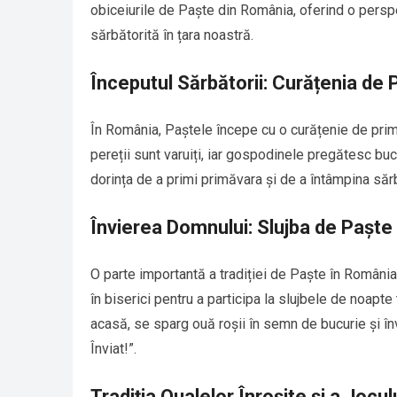
obiceiurile de Paște din România, oferind o pers
sărbătorită în țara noastră.
Începutul Sărbătorii: Curățenia de 
În România, Paștele începe cu o curățenie de primă
pereții sunt varuiți, iar gospodinele pregătesc bu
dorința de a primi primăvara și de a întâmpina săr
Învierea Domnului: Slujba de Paște 
O parte importantă a tradiției de Paște în România
în biserici pentru a participa la slujbele de noapt
acasă, se sparg ouă roșii în semn de bucurie și învi
Înviat!”.
Tradiția Oualelor Înroșite și a Jocu