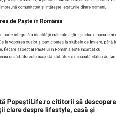
împreună comunitatea și întărește legăturile dintre oameni.
rea de Paște în România
 parte integrală a identității culturale a țării și aduc o bucurie și 
e la vopsirea ouălor și participarea la slujbele de Înviere, până l
te, fiecare aspect al Paștelui în România este încărcat cu
omânia și sărbătorește această sărbătoare minunată alături de fam
ă PopeștiLife.ro cititorii să descopere
ii clare despre lifestyle, casă și