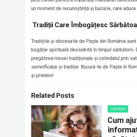
un moment de recunoștință și bucurie, care aduce 
Tradiții Care Îmbogățesc Sărbătoa
Tradițiile și obiceiurile de Paște din România sunt o
bogăție spirituală deosebită în timpul sărbătorii. D
pregătirea mesei tradiționale și colindatul prin sa
semnificație și tradiție. Bucură-te de Paște în R
și prieteni!
Related Posts
Lifestyle
Cum ajut
informaț