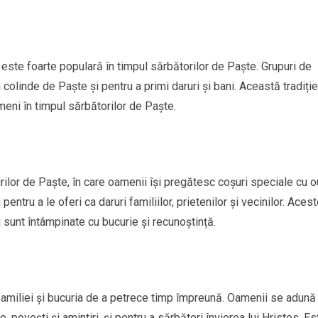
a este foarte populară în timpul sărbătorilor de Paște. Grupuri de
 colinde de Paște și pentru a primi daruri și bani. Această tradiție
ameni în timpul sărbătorilor de Paște.
urilor de Paște, în care oamenii își pregătesc coșuri speciale cu 
entru a le oferi ca daruri familiilor, prietenilor și vecinilor. Aces
sunt întâmpinate cu bucurie și recunoștință.
familiei și bucuria de a petrece timp împreună. Oamenii se adună 
 povești și amintiri, și pentru a sărbători învierea lui Hristos. Es