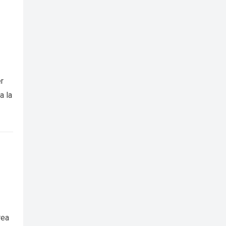
er
a la
rea