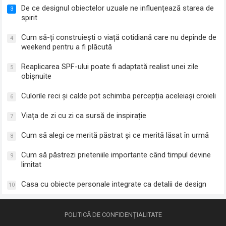
De ce designul obiectelor uzuale ne influențează starea de
3
spirit
Cum să-ți construiești o viață cotidiană care nu depinde de
4
weekend pentru a fi plăcută
Reaplicarea SPF-ului poate fi adaptată realist unei zile
5
obișnuite
Culorile reci și calde pot schimba percepția aceleiași croieli
6
Viața de zi cu zi ca sursă de inspirație
7
Cum să alegi ce merită păstrat și ce merită lăsat în urmă
8
Cum să păstrezi prieteniile importante când timpul devine
9
limitat
Casa cu obiecte personale integrate ca detalii de design
10
POLITICĂ DE CONFIDENȚIALITATE