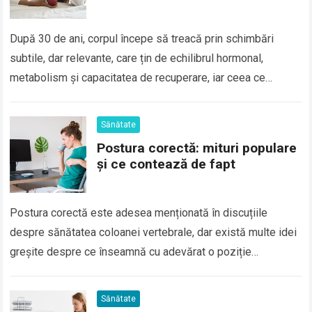
După 30 de ani, corpul începe să treacă prin schimbări
subtile, dar relevante, care țin de echilibrul hormonal,
metabolism și capacitatea de recuperare, iar ceea ce
funcționa fără efort în…
Read more
Sănătate
Postura corectă: mituri populare
și ce contează de fapt
Postura corectă este adesea menționată în discuțiile
despre sănătatea coloanei vertebrale, dar există multe idei
greșite despre ce înseamnă cu adevărat o poziție
sănătoasă a corpului. De aceea, subiectul postura corectă:…
Read more
Sănătate