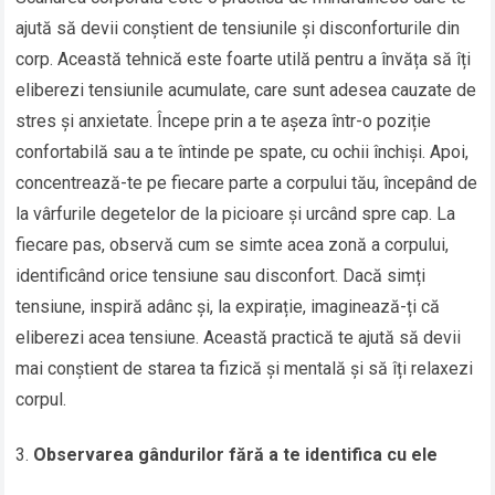
ajută să devii conștient de tensiunile și disconforturile din
corp. Această tehnică este foarte utilă pentru a învăța să îți
eliberezi tensiunile acumulate, care sunt adesea cauzate de
stres și anxietate. Începe prin a te așeza într-o poziție
confortabilă sau a te întinde pe spate, cu ochii închiși. Apoi,
concentrează-te pe fiecare parte a corpului tău, începând de
la vârfurile degetelor de la picioare și urcând spre cap. La
fiecare pas, observă cum se simte acea zonă a corpului,
identificând orice tensiune sau disconfort. Dacă simți
tensiune, inspiră adânc și, la expirație, imaginează-ți că
eliberezi acea tensiune. Această practică te ajută să devii
mai conștient de starea ta fizică și mentală și să îți relaxezi
corpul.
Observarea gândurilor fără a te identifica cu ele