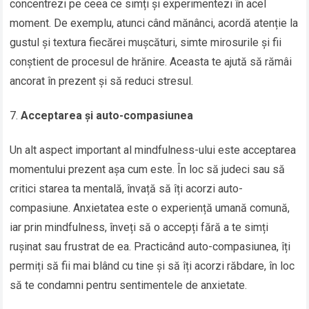
concentrezi pe ceea ce simți și experimentezi în acel
moment. De exemplu, atunci când mănânci, acordă atenție la
gustul și textura fiecărei mușcături, simte mirosurile și fii
conștient de procesul de hrănire. Aceasta te ajută să rămâi
ancorat în prezent și să reduci stresul.
Acceptarea și auto-compasiunea
Un alt aspect important al mindfulness-ului este acceptarea
momentului prezent așa cum este. În loc să judeci sau să
critici starea ta mentală, învață să îți acorzi auto-
compasiune. Anxietatea este o experiență umană comună,
iar prin mindfulness, înveți să o accepți fără a te simți
rușinat sau frustrat de ea. Practicând auto-compasiunea, îți
permiți să fii mai blând cu tine și să îți acorzi răbdare, în loc
să te condamni pentru sentimentele de anxietate.