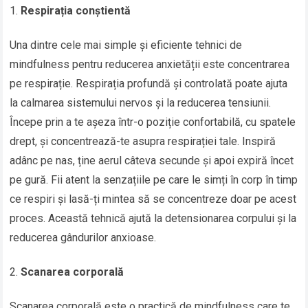
Respirația conștientă
Una dintre cele mai simple și eficiente tehnici de
mindfulness pentru reducerea anxietății este concentrarea
pe respirație. Respirația profundă și controlată poate ajuta
la calmarea sistemului nervos și la reducerea tensiunii.
Începe prin a te așeza într-o poziție confortabilă, cu spatele
drept, și concentrează-te asupra respirației tale. Inspiră
adânc pe nas, ține aerul câteva secunde și apoi expiră încet
pe gură. Fii atent la senzațiile pe care le simți în corp în timp
ce respiri și lasă-ți mintea să se concentreze doar pe acest
proces. Această tehnică ajută la detensionarea corpului și la
reducerea gândurilor anxioase.
Scanarea corporală
Scanarea corporală este o practică de mindfulness care te