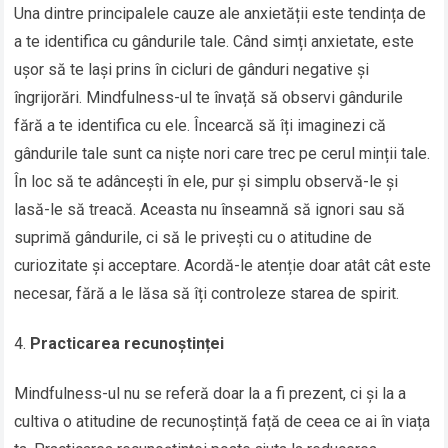
Una dintre principalele cauze ale anxietății este tendința de
a te identifica cu gândurile tale. Când simți anxietate, este
ușor să te lași prins în cicluri de gânduri negative și
îngrijorări. Mindfulness-ul te învață să observi gândurile
fără a te identifica cu ele. Încearcă să îți imaginezi că
gândurile tale sunt ca niște nori care trec pe cerul minții tale.
În loc să te adâncești în ele, pur și simplu observă-le și
lasă-le să treacă. Aceasta nu înseamnă să ignori sau să
suprimă gândurile, ci să le privești cu o atitudine de
curiozitate și acceptare. Acordă-le atenție doar atât cât este
necesar, fără a le lăsa să îți controleze starea de spirit.
Practicarea recunoștinței
Mindfulness-ul nu se referă doar la a fi prezent, ci și la a
cultiva o atitudine de recunoștință față de ceea ce ai în viața