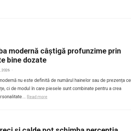
ba modernă câștigă profunzime prin
te bine dozate
0, 2026
·
odernă nu este definită de numărul hainelor sau de prezența ce
nțe, ci de modul în care piesele sunt combinate pentru a crea
ersonalitate….
Read more
 reci și calde pot schimba percepția