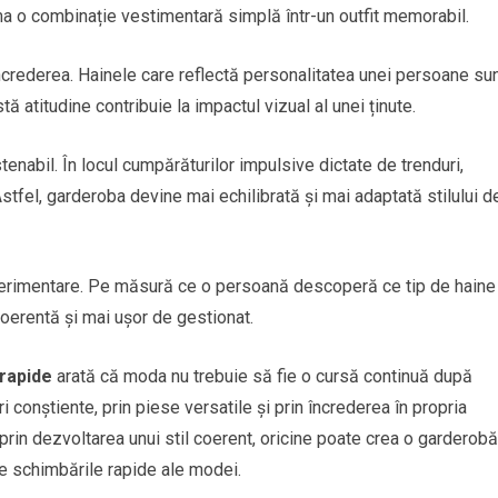
ma o combinație vestimentară simplă într-un outfit memorabil.
 încrederea. Hainele care reflectă personalitatea unei persoane su
ă atitudine contribuie la impactul vizual al unei ținute.
nabil. În locul cumpărăturilor impulsive dictate de trenduri,
stfel, garderoba devine mai echilibrată și mai adaptată stilului d
xperimentare. Pe măsură ce o persoană descoperă ce tip de haine 
oerentă și mai ușor de gestionat.
 rapide
arată că moda nu trebuie să fie o cursă continuă după
i conștiente, prin piese versatile și prin încrederea în propria
 prin dezvoltarea unui stil coerent, oricine poate crea o garderobă
 de schimbările rapide ale modei.