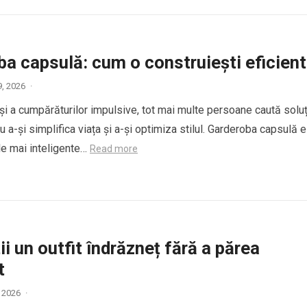
a capsulă: cum o construiești eficient
9, 2026
·
 și a cumpărăturilor impulsive, tot mai multe persoane caută soluț
u a-și simplifica viața și a-și optimiza stilul. Garderoba capsulă 
ele mai inteligente…
Read more
i un outfit îndrăzneț fără a părea
t
, 2026
·