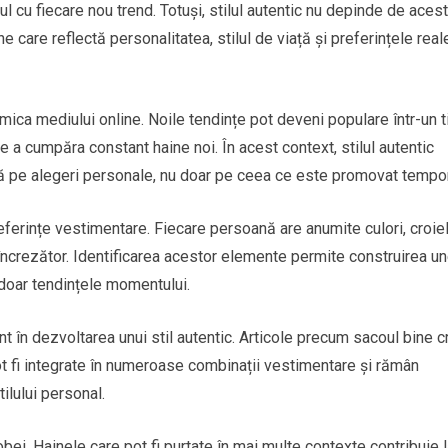
l cu fiecare nou trend. Totuși, stilul autentic nu depinde de aces
 care reflectă personalitatea, stilul de viață și preferințele real
mica mediului online. Noile tendințe pot deveni populare într-un 
de a cumpăra constant haine noi. În acest context, stilul autentic
 pe alegeri personale, nu doar pe ceea ce este promovat tempor
referințe vestimentare. Fiecare persoană are anumite culori, croiel
 încrezător. Identificarea acestor elemente permite construirea un
 doar tendințele momentului.
 în dezvoltarea unui stil autentic. Articole precum sacoul bine cr
ot fi integrate în numeroase combinații vestimentare și rămân
ilului personal.
bei. Hainele care pot fi purtate în mai multe contexte contribuie 