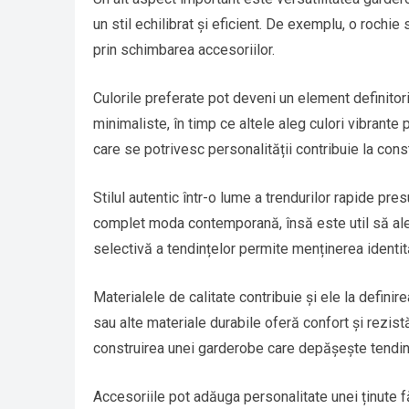
un stil echilibrat și eficient. De exemplu, o rochi
prin schimbarea accesoriilor.
Culorile preferate pot deveni un element definitori
minimaliste, în timp ce altele aleg culori vibrante
care se potrivesc personalității contribuie la constr
Stilul autentic într-o lume a trendurilor rapide pr
complet moda contemporană, însă este util să alegi
selectivă a tendințelor permite menținerea identit
Materialele de calitate contribuie și ele la definir
sau alte materiale durabile oferă confort și rezist
construirea unei garderobe care depășește tendin
Accesoriile pot adăuga personalitate unei ținute 