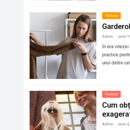
Fashion
Garderob
Admin
·
iunie 1
În era vitezei
practice pentr
unul dintre c
Fashion
Cum obți
exagera
Admin
·
iunie 4