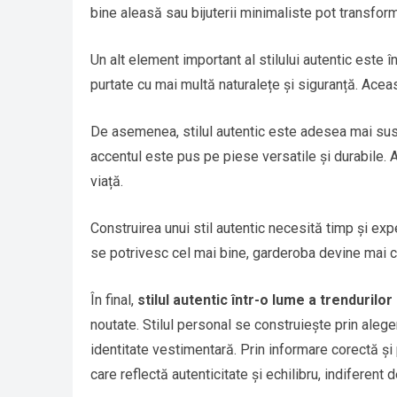
bine aleasă sau bijuterii minimaliste pot transfor
Un alt element important al stilului autentic este
purtate cu mai multă naturalețe și siguranță. Aceast
De asemenea, stilul autentic este adesea mai suste
accentul este pus pe piese versatile și durabile. A
viață.
Construirea unui stil autentic necesită timp și e
se potrivesc cel mai bine, garderoba devine mai c
În final,
stilul autentic într-o lume a trendurilor
noutate. Stilul personal se construiește prin aleger
identitate vestimentară. Prin informare corectă și
care reflectă autenticitate și echilibru, indiferent