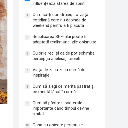
influențează starea de spirit
Cum să-ți construiești o viață
4
cotidiană care nu depinde de
weekend pentru a fi plăcută
Reaplicarea SPF-ului poate fi
5
adaptată realist unei zile obișnuite
Culorile reci și calde pot schimba
6
percepția aceleiași croieli
Viața de zi cu zi ca sursă de
7
inspirație
Cum să alegi ce merită păstrat și
8
ce merită lăsat în urmă
Cum să păstrezi prieteniile
9
importante când timpul devine
limitat
Casa cu obiecte personale
10