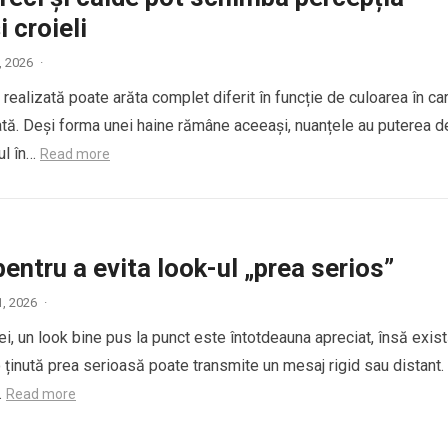
i croieli
9, 2026
·
 realizată poate arăta complet diferit în funcție de culoarea în ca
tă. Deși forma unei haine rămâne aceeași, nuanțele au puterea d
ul în…
Read more
pentru a evita look-ul „prea serios”
1, 2026
·
i, un look bine pus la punct este întotdeauna apreciat, însă exis
o ținută prea serioasă poate transmite un mesaj rigid sau distant.
…
Read more