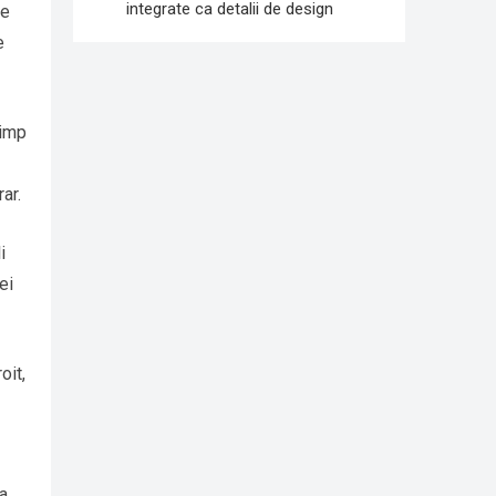
integrate ca detalii de design
te
e
timp
ar.
i
ei
oit,
la