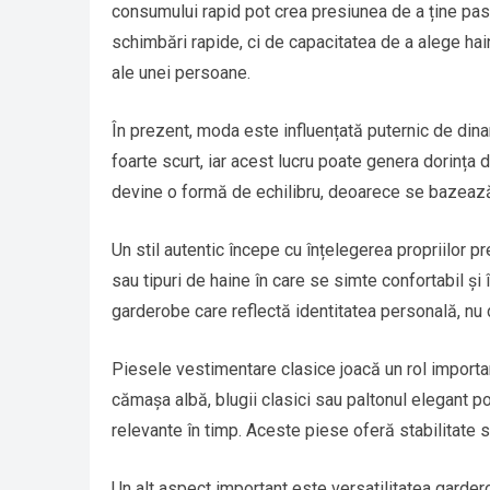
consumului rapid pot crea presiunea de a ține pasu
schimbări rapide, ci de capacitatea de a alege haine
ale unei persoane.
În prezent, moda este influențată puternic de dina
foarte scurt, iar acest lucru poate genera dorința 
devine o formă de echilibru, deoarece se bazează
Un stil autentic începe cu înțelegerea propriilor p
sau tipuri de haine în care se simte confortabil și
garderobe care reflectă identitatea personală, nu
Piesele vestimentare clasice joacă un rol important
cămașa albă, blugii clasici sau paltonul elegant p
relevante în timp. Aceste piese oferă stabilitate st
Un alt aspect important este versatilitatea gardero