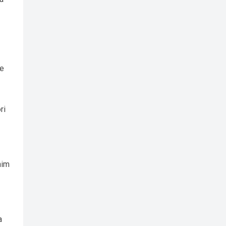
țe
ri
nim
a