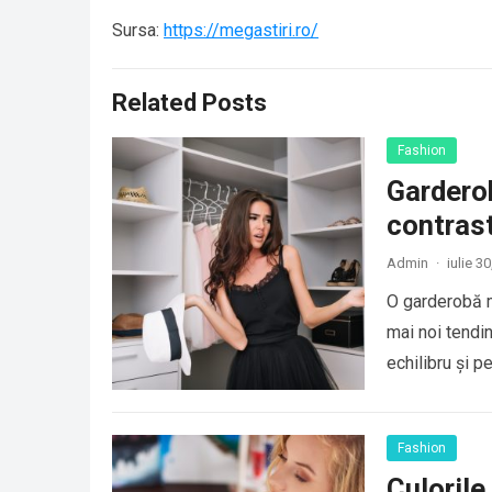
Sursa:
https://megastiri.ro/
Related Posts
Fashion
Gardero
contras
Admin
·
iulie 3
O garderobă m
mai noi tendi
echilibru și p
Fashion
Culorile