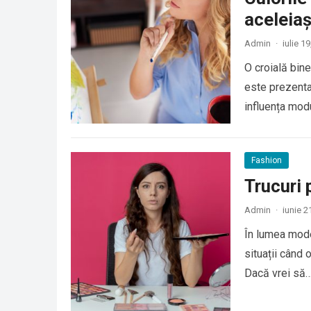
aceleiaș
Admin
·
iulie 1
O croială bine
este prezenta
influența mod
Fashion
Trucuri 
Admin
·
iunie 2
În lumea mode
situații când 
Dacă vrei să