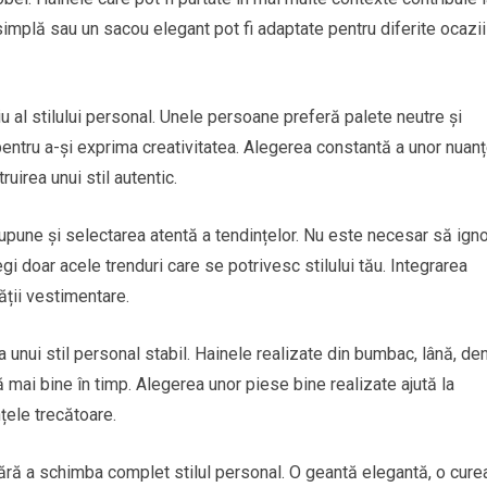
e simplă sau un sacou elegant pot fi adaptate pentru diferite ocazii
u al stilului personal. Unele persoane preferă palete neutre și
 pentru a-și exprima creativitatea. Alegerea constantă a unor nuan
uirea unui stil autentic.
esupune și selectarea atentă a tendințelor. Nu este necesar să igno
 doar acele trenduri care se potrivesc stilului tău. Integrarea
ății vestimentare.
ea unui stil personal stabil. Hainele realizate din bumbac, lână, de
ă mai bine în timp. Alegerea unor piese bine realizate ajută la
țele trecătoare.
fără a schimba complet stilul personal. O geantă elegantă, o cure