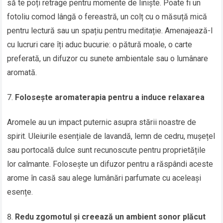
să te poți retrage pentru momente de liniște. Poate fi un
fotoliu comod lângă o fereastră, un colț cu o măsuță mică
pentru lectură sau un spațiu pentru meditație. Amenajează-l
cu lucruri care îți aduc bucurie: o pătură moale, o carte
preferată, un difuzor cu sunete ambientale sau o lumânare
aromată.
Folosește aromaterapia pentru a induce relaxarea
Aromele au un impact puternic asupra stării noastre de
spirit. Uleiurile esențiale de lavandă, lemn de cedru, mușețel
sau portocală dulce sunt recunoscute pentru proprietățile
lor calmante. Folosește un difuzor pentru a răspândi aceste
arome în casă sau alege lumânări parfumate cu aceleași
esențe.
Redu zgomotul și creează un ambient sonor plăcut