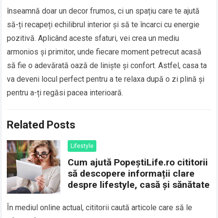
înseamnă doar un decor frumos, ci un spațiu care te ajută
să-ți recapeți echilibrul interior și să te încarci cu energie
pozitivă. Aplicând aceste sfaturi, vei crea un mediu
armonios și primitor, unde fiecare moment petrecut acasă
să fie o adevărată oază de liniște și confort. Astfel, casa ta
va deveni locul perfect pentru a te relaxa după o zi plină și
pentru a-ți regăsi pacea interioară.
Related Posts
Lifestyle
Cum ajută PopeștiLife.ro cititorii
să descopere informații clare
despre lifestyle, casă și sănătate
În mediul online actual, cititorii caută articole care să le