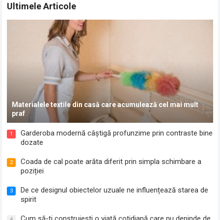
Ultimele Articole
Materialele textile din casă care acumulează cel mai mult
praf
Garderoba modernă câștigă profunzime prin contraste bine
1
dozate
Coada de cal poate arăta diferit prin simpla schimbare a
2
poziției
De ce designul obiectelor uzuale ne influențează starea de
3
spirit
Cum să-ți construiești o viață cotidiană care nu depinde de
4