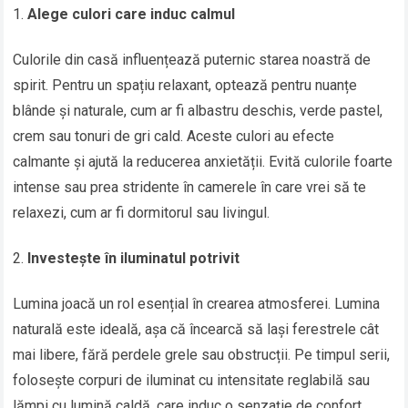
Alege culori care induc calmul
Culorile din casă influențează puternic starea noastră de
spirit. Pentru un spațiu relaxant, optează pentru nuanțe
blânde și naturale, cum ar fi albastru deschis, verde pastel,
crem sau tonuri de gri cald. Aceste culori au efecte
calmante și ajută la reducerea anxietății. Evită culorile foarte
intense sau prea stridente în camerele în care vrei să te
relaxezi, cum ar fi dormitorul sau livingul.
Investește în iluminatul potrivit
Lumina joacă un rol esențial în crearea atmosferei. Lumina
naturală este ideală, așa că încearcă să lași ferestrele cât
mai libere, fără perdele grele sau obstrucții. Pe timpul serii,
folosește corpuri de iluminat cu intensitate reglabilă sau
lămpi cu lumină caldă, care induc o senzație de confort.