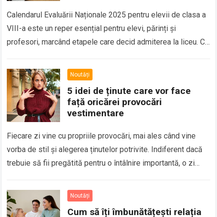
Calendarul Evaluării Naționale 2025 pentru elevii de clasa a
VIII-a este un reper esențial pentru elevi, părinți și
profesori, marcând etapele care decid admiterea la liceu. Cu
probe programate într-un…
Read more
Noutăți
5 idei de ținute care vor face
față oricărei provocări
vestimentare
Fiecare zi vine cu propriile provocări, mai ales când vine
vorba de stil și alegerea ținutelor potrivite. Indiferent dacă
trebuie să fii pregătită pentru o întâlnire importantă, o zi
aglomerată…
Read more
Noutăți
Cum să îți îmbunătățești relația