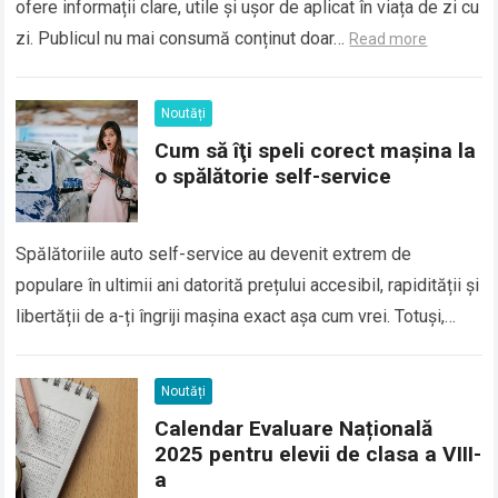
ofere informații clare, utile și ușor de aplicat în viața de zi cu
zi. Publicul nu mai consumă conținut doar…
Read more
Noutăți
Cum să îţi speli corect maşina la
o spălătorie self-service
Spălătoriile auto self-service au devenit extrem de
populare în ultimii ani datorită prețului accesibil, rapidității și
libertății de a-ți îngriji mașina exact așa cum vrei. Totuși,
pentru a obține un…
Read more
Noutăți
Calendar Evaluare Națională
2025 pentru elevii de clasa a VIII-
a