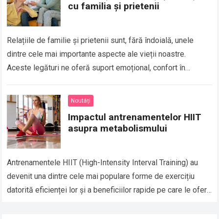
cu familia și prietenii
Relațiile de familie și prietenii sunt, fără îndoială, unele
dintre cele mai importante aspecte ale vieții noastre.
Aceste legături ne oferă suport emoțional, confort în
momentele grele și, de asemenea,…
Read more
Noutăți
Impactul antrenamentelor HIIT
asupra metabolismului
Antrenamentele HIIT (High-Intensity Interval Training) au
devenit una dintre cele mai populare forme de exercițiu
datorită eficienței lor și a beneficiilor rapide pe care le oferă
în ceea ce privește…
Read more