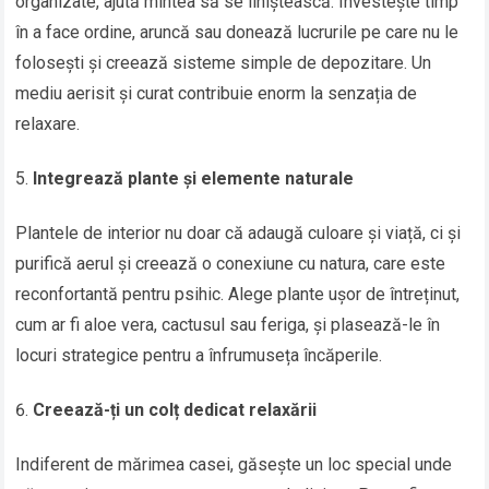
organizate, ajută mintea să se liniștească. Investește timp
în a face ordine, aruncă sau donează lucrurile pe care nu le
folosești și creează sisteme simple de depozitare. Un
mediu aerisit și curat contribuie enorm la senzația de
relaxare.
Integrează plante și elemente naturale
Plantele de interior nu doar că adaugă culoare și viață, ci și
purifică aerul și creează o conexiune cu natura, care este
reconfortantă pentru psihic. Alege plante ușor de întreținut,
cum ar fi aloe vera, cactusul sau feriga, și plasează-le în
locuri strategice pentru a înfrumuseța încăperile.
Creează-ți un colț dedicat relaxării
Indiferent de mărimea casei, găsește un loc special unde