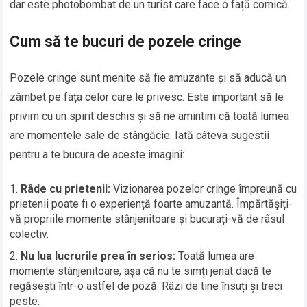
dar este photobombat de un turist care face o față comică.
Cum să te bucuri de pozele cringe
Pozele cringe sunt menite să fie amuzante și să aducă un
zâmbet pe fața celor care le privesc. Este important să le
privim cu un spirit deschis și să ne amintim că toată lumea
are momentele sale de stângăcie. Iată câteva sugestii
pentru a te bucura de aceste imagini:
Râde cu prietenii:
Vizionarea pozelor cringe împreună cu
prietenii poate fi o experiență foarte amuzantă. Împărtășiți-
vă propriile momente stânjenitoare și bucurați-vă de râsul
colectiv.
Nu lua lucrurile prea în serios:
Toată lumea are
momente stânjenitoare, așa că nu te simți jenat dacă te
regăsești într-o astfel de poză. Râzi de tine însuți și treci
peste.