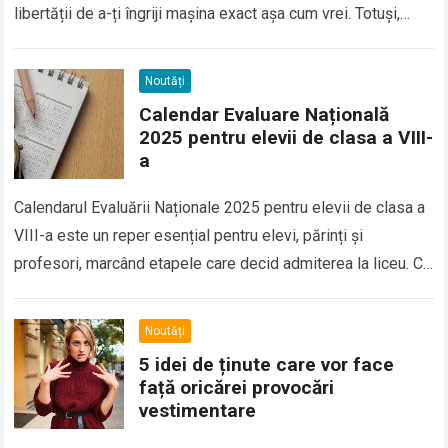
libertății de a-ți îngriji mașina exact așa cum vrei. Totuși,
pentru a obține un…
Read more
Noutăți
Calendar Evaluare Națională
2025 pentru elevii de clasa a VIII-
a
Calendarul Evaluării Naționale 2025 pentru elevii de clasa a
VIII-a este un reper esențial pentru elevi, părinți și
profesori, marcând etapele care decid admiterea la liceu. Cu
probe programate într-un…
Read more
Noutăți
5 idei de ținute care vor face
față oricărei provocări
vestimentare