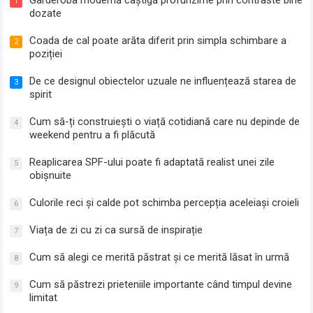
1
dozate
Coada de cal poate arăta diferit prin simpla schimbare a
2
poziției
De ce designul obiectelor uzuale ne influențează starea de
3
spirit
Cum să-ți construiești o viață cotidiană care nu depinde de
4
weekend pentru a fi plăcută
Reaplicarea SPF-ului poate fi adaptată realist unei zile
5
obișnuite
Culorile reci și calde pot schimba percepția aceleiași croieli
6
Viața de zi cu zi ca sursă de inspirație
7
Cum să alegi ce merită păstrat și ce merită lăsat în urmă
8
Cum să păstrezi prieteniile importante când timpul devine
9
limitat