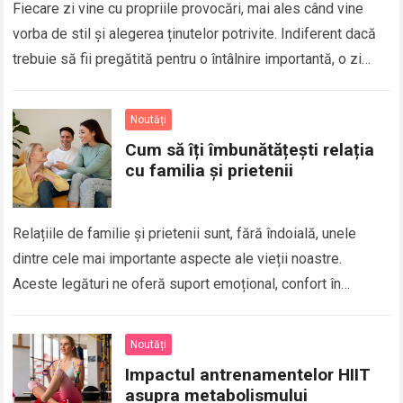
Fiecare zi vine cu propriile provocări, mai ales când vine
vorba de stil și alegerea ținutelor potrivite. Indiferent dacă
trebuie să fii pregătită pentru o întâlnire importantă, o zi
aglomerată…
Read more
Noutăți
Cum să îți îmbunătățești relația
cu familia și prietenii
Relațiile de familie și prietenii sunt, fără îndoială, unele
dintre cele mai importante aspecte ale vieții noastre.
Aceste legături ne oferă suport emoțional, confort în
momentele grele și, de asemenea,…
Read more
Noutăți
Impactul antrenamentelor HIIT
asupra metabolismului