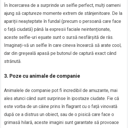
În încercarea de a surprinde un selfie perfect, mulți oameni
ajung să captureze momente extrem de stânjenitoare. De la
apariții neașteptate în fundal (precum o persoană care face
o față ciudată) până la expresii faciale neintenționate,
aceste selfie-uri eșuate sunt o sursă nesfârșită de râs.
Imaginați-vă un selfie în care cineva încearcă să arate cool,
dar din greșeală apasă pe butonul de captură exact când
strănută.
3. Poze cu animale de companie
Animalele de companie pot fi incredibil de amuzante, mai
ales atunci când sunt surprinse în ipostaze ciudate. Fie că
este vorba de un câine prins în flagrant cu o față vinovată
după ce a distrus un obiect, sau de o pisică care face o
grimasă hilară, aceste imagini sunt garantate să provoace