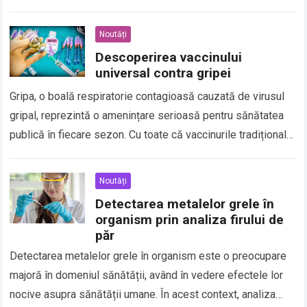
metode de tratare a acestor…
Read more
Noutăți
Descoperirea vaccinului
universal contra gripei
Gripa, o boală respiratorie contagioasă cauzată de virusul
gripal, reprezintă o amenințare serioasă pentru sănătatea
publică în fiecare sezon. Cu toate că vaccinurile tradiționale
sunt disponibile pentru prevenirea gripei, acestea…
Read
more
Noutăți
Detectarea metalelor grele în
organism prin analiza firului de
păr
Detectarea metalelor grele în organism este o preocupare
majoră în domeniul sănătății, având în vedere efectele lor
nocive asupra sănătății umane. În acest context, analiza