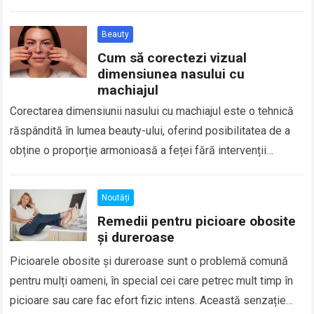
firului de păr a devenit…
Read more
Beauty
Cum să corectezi vizual
dimensiunea nasului cu
machiajul
Corectarea dimensiunii nasului cu machiajul este o tehnică
răspândită în lumea beauty-ului, oferind posibilitatea de a
obține o proporție armonioasă a feței fără intervenții
chirurgicale costisitoare sau permanente. Cu ajutorul…
Read
more
Noutăți
Remedii pentru picioare obosite
și dureroase
Picioarele obosite și dureroase sunt o problemă comună
pentru mulți oameni, în special cei care petrec mult timp în
picioare sau care fac efort fizic intens. Această senzație