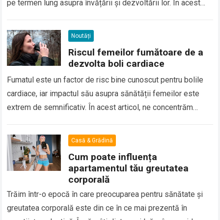
pe termen lung asupra învățării și dezvoltării lor. În acest
articol, vom explora…
Read more
Noutăți
Riscul femeilor fumătoare de a
dezvolta boli cardiace
Fumatul este un factor de risc bine cunoscut pentru bolile
cardiace, iar impactul său asupra sănătății femeilor este
extrem de semnificativ. În acest articol, ne concentrăm
asupra riscului femeilor fumătoare…
Read more
Casă & Grădină
Cum poate influența
apartamentul tău greutatea
corporală
Trăim într-o epocă în care preocuparea pentru sănătate și
greutatea corporală este din ce în ce mai prezentă în