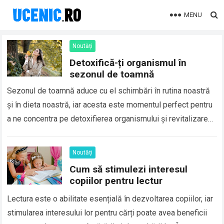
MENU
Noutăți
Detoxifică-ți organismul în
sezonul de toamnă
Sezonul de toamnă aduce cu el schimbări în rutina noastră
și în dieta noastră, iar acesta este momentul perfect pentru
a ne concentra pe detoxifierea organismului și revitalizarea
sănătății noastre….
Read more
Noutăți
Cum să stimulezi interesul
copiilor pentru lectur
Lectura este o abilitate esențială în dezvoltarea copiilor, iar
stimularea interesului lor pentru cărți poate avea beneficii