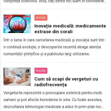
conștiința colectivă. Însă, câți dintre noi luăm în considerare
influența pe…
Read more
Noutăți
Inovație medicală: medicamente
extrase din corali
Într-o lume în care cercetarea medicală și inovația sunt într-
o continuă evoluție, o descoperire recentă atrage atenția
comunității științifice și a publicului larg: utilizarea
substanțelor extrase din corali în producția…
Read more
Noutăți
Cum să scapi de vergeturi cu
radiofrecvența
Vergeturile reprezintă o preocupare estetică pentru mulți
oameni și pot afecta încrederea în sine. Cu toate acestea,
dezvoltarea tehnologiei medicale a adus în prim-plan noi