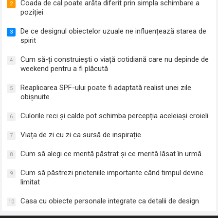
Coada de cal poate arăta diferit prin simpla schimbare a
2
poziției
De ce designul obiectelor uzuale ne influențează starea de
3
spirit
Cum să-ți construiești o viață cotidiană care nu depinde de
4
weekend pentru a fi plăcută
Reaplicarea SPF-ului poate fi adaptată realist unei zile
5
obișnuite
Culorile reci și calde pot schimba percepția aceleiași croieli
6
Viața de zi cu zi ca sursă de inspirație
7
Cum să alegi ce merită păstrat și ce merită lăsat în urmă
8
Cum să păstrezi prieteniile importante când timpul devine
9
limitat
Casa cu obiecte personale integrate ca detalii de design
10