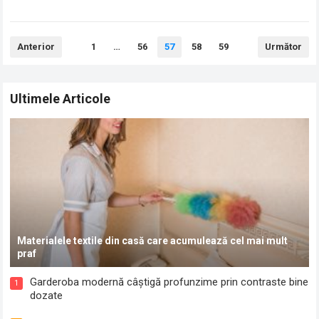
neplăcută poate…
Read more
Paginație
Anterior
1
…
56
57
58
59
Următor
articole
Ultimele Articole
Materialele textile din casă care acumulează cel mai mult
praf
Garderoba modernă câștigă profunzime prin contraste bine
1
dozate