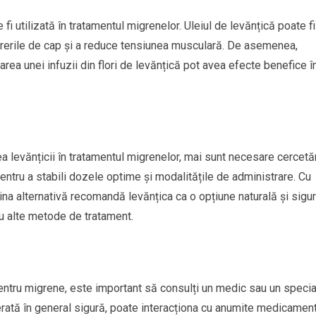
fi utilizată în tratamentul migrenelor. Uleiul de levănțică poate fi
durerile de cap și a reduce tensiunea musculară. De asemenea,
area unei infuzii din flori de levănțică pot avea efecte benefice î
a levănțicii în tratamentul migrenelor, mai sunt necesare cercetă
ntru a stabili dozele optime și modalitățile de administrare. Cu
cina alternativă recomandă levănțica ca o opțiune naturală și sigur
cu alte metode de tratament.
pentru migrene, este important să consulți un medic sau un specia
erată în general sigură, poate interacționa cu anumite medicamen