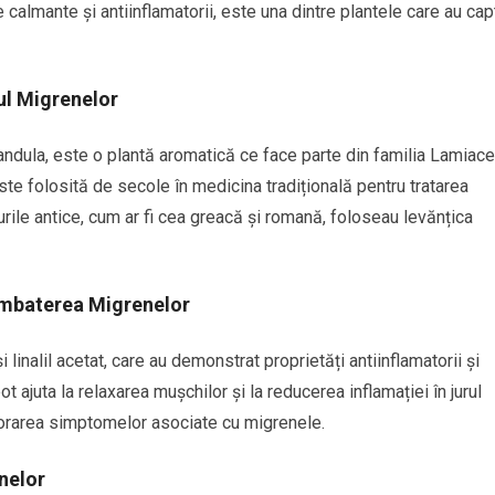
e calmante și antiinflamatorii, este una dintre plantele care au cap
tul Migrenelor
andula, este o plantă aromatică ce face parte din familia Lamiace
ste folosită de secole în medicina tradițională pentru tratarea
lturile antice, cum ar fi cea greacă și romană, foloseau levănțica
ombaterea Migrenelor
linalil acetat, care au demonstrat proprietăți antiinflamatorii și
t ajuta la relaxarea mușchilor și la reducerea inflamației în jurul
liorarea simptomelor asociate cu migrenele.
nelor