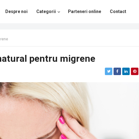
Despre noi
Categorii
Parteneri online
Contact
grene
natural pentru migrene