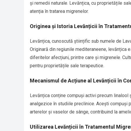
și remedii naturale. Levănțica, cu proprietățile sal
atenția în tratarea migrenelor.
Originea și Istoria Levănțicii în Tratamen
Levănțica, cunoscută științific sub numele de Lav
Originară din regiunile mediteraneene, levănțica e
diferitelor afecțiuni, printre care și migrenele. Cu
pentru proprietățile sale terapeutice.
Mecanismul de Acțiune al Levănțicii în C
Levănțica conține compuși activi precum linalool și 
analgezice în studiile preclinice. Acești compuși po
arterelor și vaselor de sânge, contribuind la ame
Utilizarea Levănțicii în Tratamentul Migre