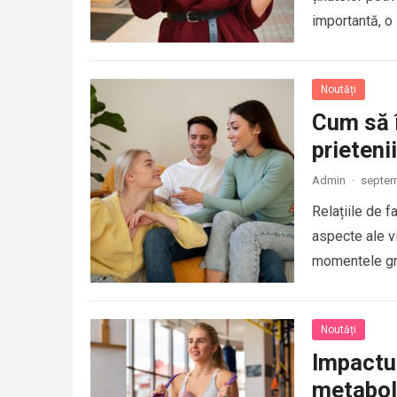
importantă, o
Noutăți
Cum să î
prietenii
Admin
·
septem
Relațiile de f
aspecte ale vi
momentele gr
Noutăți
Impactu
metabol