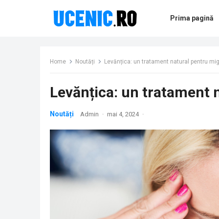
Prima pagină
Home
Noutăți
Levănțica: un tratament natural pentru mi
Levănțica: un tratament 
Noutăți
Admin
·
mai 4, 2024
·