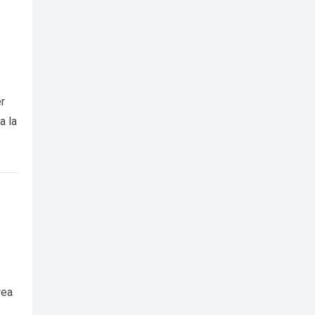
er
a la
rea