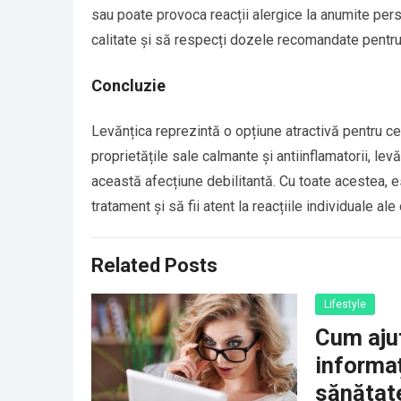
sau poate provoca reacții alergice la anumite p
calitate și să respecți dozele recomandate pentru
Concluzie
Levănțica reprezintă o opțiune atractivă pentru cei
proprietățile sale calmante și antiinflamatorii, le
această afecțiune debilitantă. Cu toate acestea, e
tratament și să fii atent la reacțiile individuale al
Related Posts
Lifestyle
Cum ajut
informaț
sănătat