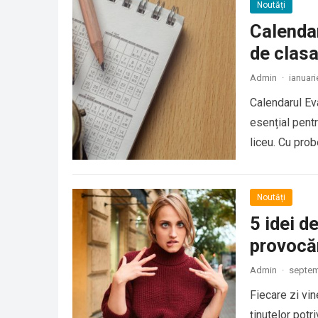
Noutăți
Calendar
de clasa
Admin
·
ianuari
Calendarul Eva
esențial pentr
liceu. Cu pro
Noutăți
5 idei d
provocă
Admin
·
septem
Fiecare zi vin
ținutelor potri