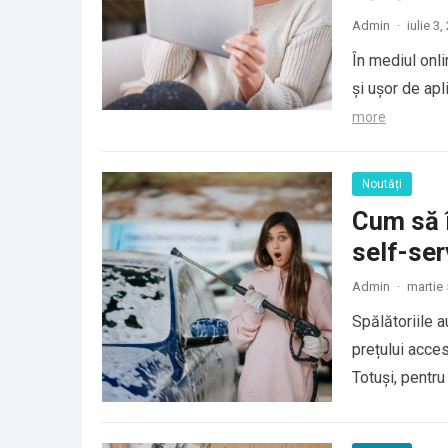
Admin
·
iulie 3
În mediul onlin
și ușor de apl
more
Noutăți
Cum să î
self-ser
Admin
·
martie 
Spălătoriile a
prețului accesi
Totuși, pentr