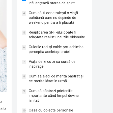
influențează starea de spirit
Cum să-ți construiești o viață
4
cotidiană care nu depinde de
weekend pentru a fi plăcută
Reaplicarea SPF-ului poate fi
5
adaptată realist unei zile obișnuite
Culorile reci și calde pot schimba
6
percepția aceleiași croieli
Viața de zi cu zi ca sursă de
7
inspirație
Cum să alegi ce merită păstrat și
8
ce merită lăsat în urmă
Cum să păstrezi prieteniile
9
importante când timpul devine
limitat
e.
nale
Casa cu obiecte personale
10