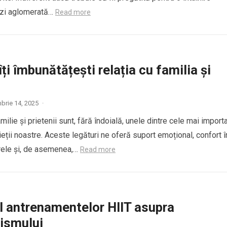
 zi aglomerată…
Read more
ți îmbunătățești relația cu familia și
brie 14, 2025
·
amilie și prietenii sunt, fără îndoială, unele dintre cele mai import
eții noastre. Aceste legături ne oferă suport emoțional, confort î
ele și, de asemenea,…
Read more
l antrenamentelor HIIT asupra
ismului