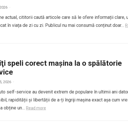
, 2026
·
e actual, cititorii caută articole care să le ofere informații clare, u
icat în viața de zi cu zi. Publicul nu mai consumă conținut doar…
R
ţi speli corect maşina la o spălătorie
vice
5, 2026
·
uto self-service au devenit extrem de populare în ultimii ani dato
bil, rapidității și libertății de a-ți îngriji mașina exact așa cum vrei
u a obține un…
Read more