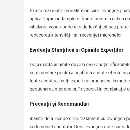
Există mai multe modalități în care levănțica poate 
aplicat topic pe tâmple și frunte pentru a calma 
inhalarea vaporilor de ulei de levănțică sau prepar
reducerea intensității și frecvenței migrenelor.
Evidența Științifică și Opiniile Experților
Deși există anumite dovezi care susțin eficacitate
suplimentare pentru a confirma aceste efecte și pe
toate acestea, mulți experți și practicieni în medi
gestionarea migrenelor, în special în combinație 
Precauții și Recomandări
Înainte de a începe orice tratament cu levănțică 
în domeniul sănătății. Deși levănțica este consid