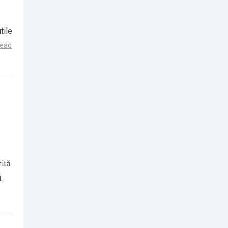
tile
ead
rită
.