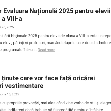
 Evaluare Națională 2025 pentru elevii
 a VIII-a
e 26, 2026
·
luării Naționale 2025 pentru elevii de clasa a VIII-a este un rep
u elevi, părinți și profesori, marcând etapele care decid admitere
be programate într-un…
Read more
e ținute care vor face față oricărei
ri vestimentare
brie 15, 2025
·
e cu propriile provocări, mai ales când vine vorba de stil și alege
vite. Indiferent dacă trebuie să fii pregătită pentru o întâlnire