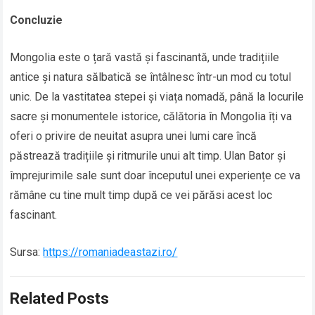
Concluzie
Mongolia este o țară vastă și fascinantă, unde tradițiile
antice și natura sălbatică se întâlnesc într-un mod cu totul
unic. De la vastitatea stepei și viața nomadă, până la locurile
sacre și monumentele istorice, călătoria în Mongolia îți va
oferi o privire de neuitat asupra unei lumi care încă
păstrează tradițiile și ritmurile unui alt timp. Ulan Bator și
împrejurimile sale sunt doar începutul unei experiențe ce va
rămâne cu tine mult timp după ce vei părăsi acest loc
fascinant.
Sursa:
https://romaniadeastazi.ro/
Related Posts