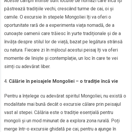
Aceste câmpii întinse sunt locuite de nomazi care încă își
păstrează tradițiile vechi, crescând turme de cai, oi și
camile. O excursie în stepele Mongoliei îți va oferi o
oportunitate rară de a experimenta viața nomadă, de a
cunoaște oamenii care trăiesc în yurte tradiționale și de a
învăța despre stilul lor de viață, bazat pe legătura strânsă
cu natura. Fiecare zi în mijlocul acestui peisaj îți va oferi
momente de liniște și contemplație, un loc în care te vei
simți cu adevărat liber.
Călărie în peisajele Mongoliei – o tradiție încă vie
Pentru a înțelege cu adevărat spiritul Mongoliei, nu există o
modalitate mai bună decât o excursie călare prin peisajul
vast al stepei. Călăria este o tradiție esențială pentru
mongoli și un mod minunat de a explora zona rurală. Poți
merge într-o excursie ghidată pe cai, pentru a ajunge în