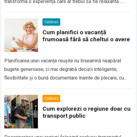
transforma o experiență care ar trebui să fie relaxantă…
Read more
Călătorii
Cum planifici o vacanță
frumoasă fără să cheltui o avere
Planificarea unei vacanțe reușite nu înseamnă neapărat
bugete generoase, ci mai degrabă decizii inteligente,
flexibilitate și o bună documentare înainte de plecare; cu
puțină organizare, poți transforma o escapadă obișnuită…
Read more
Călătorii
Cum explorezi o regiune doar cu
transport public