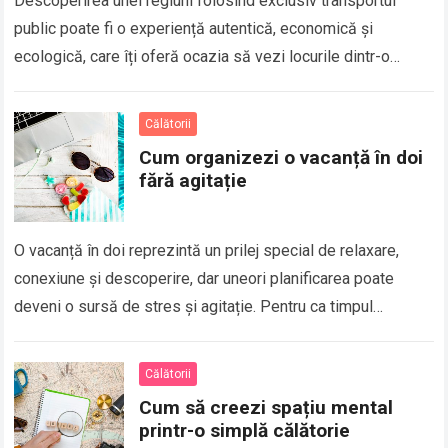
Descoperirea unei regiuni folosind exclusiv transportul
public poate fi o experiență autentică, economică și
ecologică, care îți oferă ocazia să vezi locurile dintr-o
perspectivă diferită. Fie că ești într-un oraș…
Read more
Călătorii
Cum organizezi o vacanță în doi
fără agitație
O vacanță în doi reprezintă un prilej special de relaxare,
conexiune și descoperire, dar uneori planificarea poate
deveni o sursă de stres și agitație. Pentru ca timpul
petrecut împreună să…
Read more
Călătorii
Cum să creezi spațiu mental
printr-o simplă călătorie