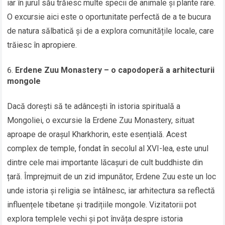
iar în jurul său trăiesc multe specii de animale și plante rare.
O excursie aici este o oportunitate perfectă de a te bucura
de natura sălbatică și de a explora comunitățile locale, care
trăiesc în apropiere.
Erdene Zuu Monastery – o capodoperă a arhitecturii
mongole
Dacă dorești să te adâncești în istoria spirituală a
Mongoliei, o excursie la Erdene Zuu Monastery, situat
aproape de orașul Kharkhorin, este esențială. Acest
complex de temple, fondat în secolul al XVI-lea, este unul
dintre cele mai importante lăcașuri de cult buddhiste din
țară. Împrejmuit de un zid impunător, Erdene Zuu este un loc
unde istoria și religia se întâlnesc, iar arhitectura sa reflectă
influențele tibetane și tradițiile mongole. Vizitatorii pot
explora templele vechi și pot învăța despre istoria