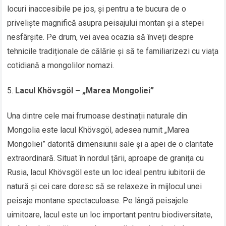
locuri inaccesibile pe jos, și pentru a te bucura de o
priveliște magnifică asupra peisajului montan și a stepei
nesfârșite. Pe drum, vei avea ocazia să înveți despre
tehnicile tradiționale de călărie și să te familiarizezi cu viața
cotidiană a mongolilor nomazi.
Lacul Khövsgöl – „Marea Mongoliei”
Una dintre cele mai frumoase destinații naturale din
Mongolia este lacul Khövsgöl, adesea numit „Marea
Mongoliei” datorită dimensiunii sale și a apei de o claritate
extraordinară. Situat în nordul țării, aproape de granița cu
Rusia, lacul Khövsgöl este un loc ideal pentru iubitorii de
natură și cei care doresc să se relaxeze în mijlocul unei
peisaje montane spectaculoase. Pe lângă peisajele
uimitoare, lacul este un loc important pentru biodiversitate,