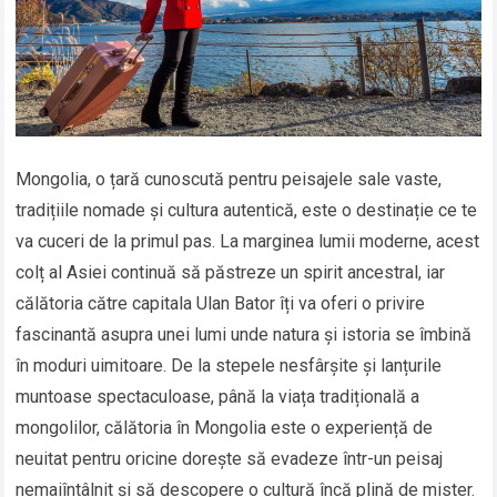
Mongolia, o țară cunoscută pentru peisajele sale vaste,
tradițiile nomade și cultura autentică, este o destinație ce te
va cuceri de la primul pas. La marginea lumii moderne, acest
colț al Asiei continuă să păstreze un spirit ancestral, iar
călătoria către capitala Ulan Bator îți va oferi o privire
fascinantă asupra unei lumi unde natura și istoria se îmbină
în moduri uimitoare. De la stepele nesfârșite și lanțurile
muntoase spectaculoase, până la viața tradițională a
mongolilor, călătoria în Mongolia este o experiență de
neuitat pentru oricine dorește să evadeze într-un peisaj
nemaiîntâlnit și să descopere o cultură încă plină de mister.