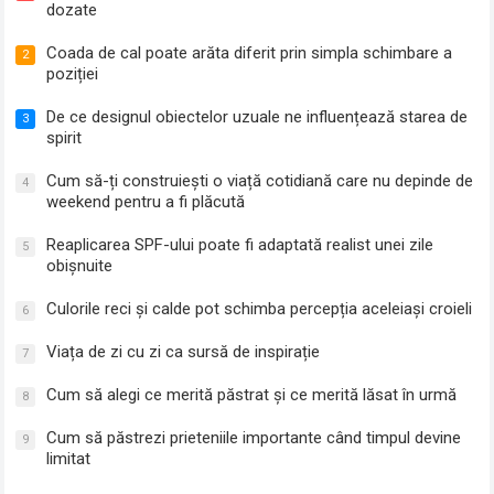
dozate
Coada de cal poate arăta diferit prin simpla schimbare a
2
poziției
De ce designul obiectelor uzuale ne influențează starea de
3
spirit
Cum să-ți construiești o viață cotidiană care nu depinde de
4
weekend pentru a fi plăcută
Reaplicarea SPF-ului poate fi adaptată realist unei zile
5
obișnuite
Culorile reci și calde pot schimba percepția aceleiași croieli
6
Viața de zi cu zi ca sursă de inspirație
7
Cum să alegi ce merită păstrat și ce merită lăsat în urmă
8
Cum să păstrezi prieteniile importante când timpul devine
9
limitat