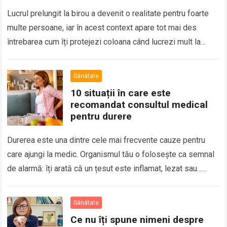
Lucrul prelungit la birou a devenit o realitate pentru foarte
multe persoane, iar în acest context apare tot mai des
întrebarea cum îți protejezi coloana când lucrezi mult la
birou. Orele…
Read more
Sănătate
10 situații în care este
recomandat consultul medical
pentru durere
Durerea este una dintre cele mai frecvente cauze pentru
care ajungi la medic. Organismul tău o folosește ca semnal
de alarmă: îți arată că un țesut este inflamat, lezat sau…
Read more
Sănătate
Ce nu îți spune nimeni despre