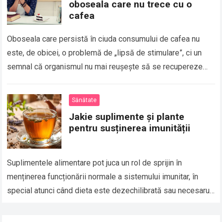
oboseala care nu trece cu o
cafea
Oboseala care persistă în ciuda consumului de cafea nu
este, de obicei, o problemă de „lipsă de stimulare”, ci un
semnal că organismul nu mai reușește să se recupereze
eficient,…
Read more
Sănătate
Jakie suplimente și plante
pentru susținerea imunității
Suplimentele alimentare pot juca un rol de sprijin în
menținerea funcționării normale a sistemului imunitar, în
special atunci când dieta este dezechilibrată sau necesarul
organismului este crescut. Printre cele mai…
Read more