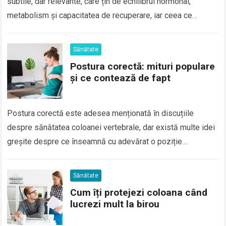
subtile, dar relevante, care țin de echilibrul hormonal,
metabolism și capacitatea de recuperare, iar ceea ce
funcționa fără efort în…
Read more
Sănătate
Postura corectă: mituri populare
și ce contează de fapt
Postura corectă este adesea menționată în discuțiile
despre sănătatea coloanei vertebrale, dar există multe idei
greșite despre ce înseamnă cu adevărat o poziție
sănătoasă a corpului. De aceea, subiectul postura corectă:…
Read more
Sănătate
Cum îți protejezi coloana când
lucrezi mult la birou