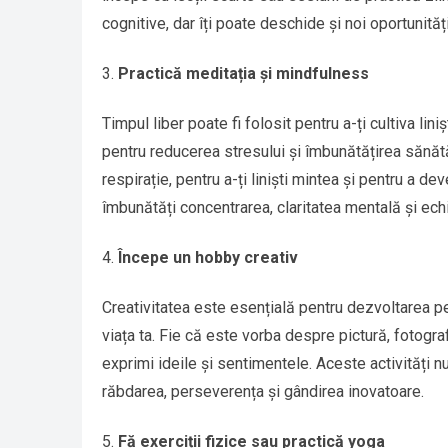
cognitive, dar îți poate deschide și noi oportunită
Practică meditația și mindfulness
Timpul liber poate fi folosit pentru a-ți cultiva lin
pentru reducerea stresului și îmbunătățirea sănăt
respirație, pentru a-ți liniști mintea și pentru a de
îmbunătăți concentrarea, claritatea mentală și echi
Începe un hobby creativ
Creativitatea este esențială pentru dezvoltarea pe
viața ta. Fie că este vorba despre pictură, fotograf
exprimi ideile și sentimentele. Aceste activități nu 
răbdarea, perseverența și gândirea inovatoare.
Fă exerciții fizice sau practică yoga