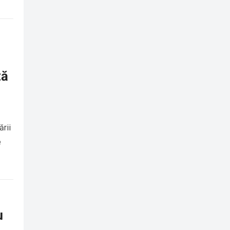
ză
ării
e
u