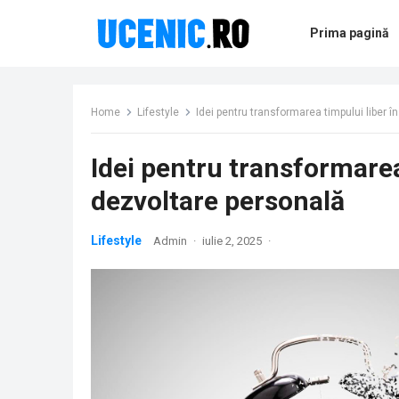
Prima pagină
Home
Lifestyle
Idei pentru transformarea timpului liber
Idei pentru transformare
dezvoltare personală
Lifestyle
Admin
·
iulie 2, 2025
·