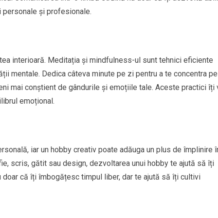
ți personale și profesionale.
iștea interioară. Meditația și mindfulness-ul sunt tehnici eficiente
ății mentale. Dedica câteva minute pe zi pentru a te concentra pe
veni mai conștient de gândurile și emoțiile tale. Aceste practici îți 
librul emoțional.
rsonală, iar un hobby creativ poate adăuga un plus de împlinire î
ie, scris, gătit sau design, dezvoltarea unui hobby te ajută să îți
doar că îți îmbogățesc timpul liber, dar te ajută să îți cultivi