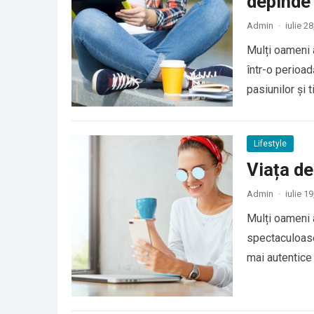
depinde 
Admin
·
iulie 2
Mulți oameni 
într-o perioad
pasiunilor și
Lifestyle
Viața de
Admin
·
iulie 1
Mulți oameni 
spectaculoase 
mai autentice