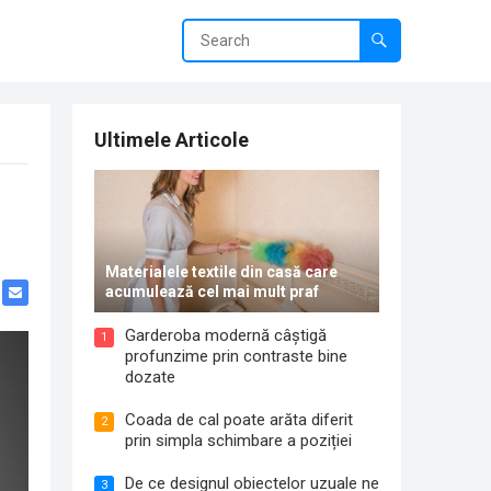
Ultimele Articole
Materialele textile din casă care
acumulează cel mai mult praf
Garderoba modernă câștigă
1
profunzime prin contraste bine
dozate
Coada de cal poate arăta diferit
2
prin simpla schimbare a poziției
De ce designul obiectelor uzuale ne
3