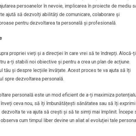
ajutarea persoanelor în nevoie, implicarea în proiecte de mediu s
te ajută să dezvolți abilități de comunicare, colaborare și
oroase pentru dezvoltarea ta personală și profesională.
e
pra propriei vieți și a direcției în care vrei să te îndrepți. Alocă-ți
u a-ți stabili noi obiective și pentru a crea un plan de acțiune.
 tău și despre lecțiile învățate. Acest proces te va ajuta să îți
rumul spre dezvoltarea personală.
tare personală este un mod eficient de a-ți maximiza potențialu
înveți ceva nou, să îți îmbunătățești sănătatea sau să îți exprimi
e dezvolta te va ajuta să crești și să te simți mai împlinit. Începe 
ei observa cum timpul liber devine un aliat al evoluției tale persona