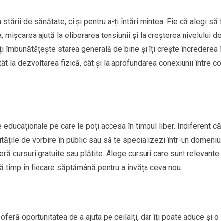
stării de sănătate, ci și pentru a-ți întări mintea. Fie că alegi să 
 mișcarea ajută la eliberarea tensiunii și la creșterea nivelului d
 îți îmbunătățește starea generală de bine și îți crește încrederea 
atât la dezvoltarea fizică, cât și la aprofundarea conexiunii între c
 educaționale pe care le poți accesa în timpul liber. Indiferent că
litățile de vorbire în public sau să te specializezi într-un domeniu
ră cursuri gratuite sau plătite. Alege cursuri care sunt relevante
ică timp în fiecare săptămână pentru a învăța ceva nou.
i oferă oportunitatea de a ajuta pe ceilalți, dar îți poate aduce și o