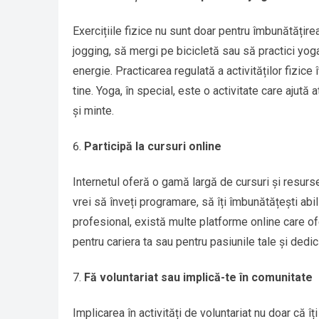
Exercițiile fizice nu sunt doar pentru îmbunătățirea 
jogging, să mergi pe bicicletă sau să practici yoga,
energie. Practicarea regulată a activităților fizice
tine. Yoga, în special, este o activitate care ajută 
și minte.
Participă la cursuri online
Internetul oferă o gamă largă de cursuri și resurse
vrei să înveți programare, să îți îmbunătățești abi
profesional, există multe platforme online care ofe
pentru cariera ta sau pentru pasiunile tale și ded
Fă voluntariat sau implică-te în comunitate
Implicarea în activități de voluntariat nu doar că îț