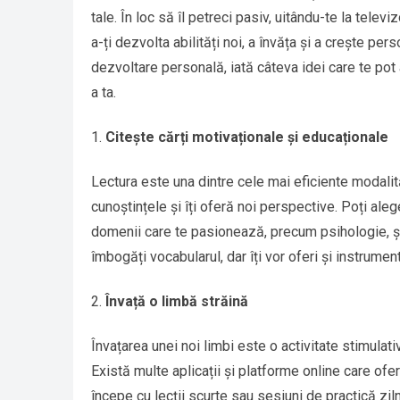
tale. În loc să îl petreci pasiv, uitându-te la tel
a-ți dezvolta abilități noi, a învăța și a crește per
dezvoltare personală, iată câteva idei care te pot
a ta.
Citește cărți motivaționale și educaționale
Lectura este una dintre cele mai eficiente modalităț
cunoștințele și îți oferă noi perspective. Poți aleg
domenii care te pasionează, precum psihologie, știi
îmbogăți vocabularul, dar îți vor oferi și instrument
Învață o limbă străină
Învațarea unei noi limbi este o activitate stimulat
Există multe aplicații și platforme online care oferă
începe cu lecții scurte sau sesiuni de practică ziln