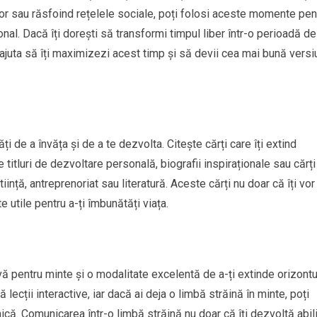
evizor sau răsfoind rețelele sociale, poți folosi aceste momente pen
sonal. Dacă îți dorești să transformi timpul liber într-o perioadă de
 ajuta să îți maximizezi acest timp și să devii cea mai bună vers
i de a învăța și de a te dezvolta. Citește cărți care îți extind
e titluri de dezvoltare personală, biografii inspiraționale sau cărți
nță, antreprenoriat sau literatură. Aceste cărți nu doar că îți vor
e utile pentru a-ți îmbunătăți viața.
ivă pentru minte și o modalitate excelentă de a-ți extinde orizontur
 lecții interactive, iar dacă ai deja o limbă străină în minte, poți
ică. Comunicarea într-o limbă străină nu doar că îți dezvoltă abili