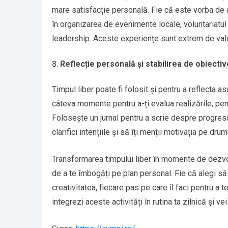
mare satisfacție personală. Fie că este vorba de 
în organizarea de evenimente locale, voluntariatul 
leadership. Aceste experiențe sunt extrem de val
Reflecție personală și stabilirea de obiectiv
Timpul liber poate fi folosit și pentru a reflecta asu
câteva momente pentru a-ți evalua realizările, pentr
Folosește un jurnal pentru a scrie despre progresul
clarifici intențiile și să îți menții motivația pe d
Transformarea timpului liber în momente de dezvol
de a te îmbogăți pe plan personal. Fie că alegi să 
creativitatea, fiecare pas pe care îl faci pentru a t
integrezi aceste activități în rutina ta zilnică și v