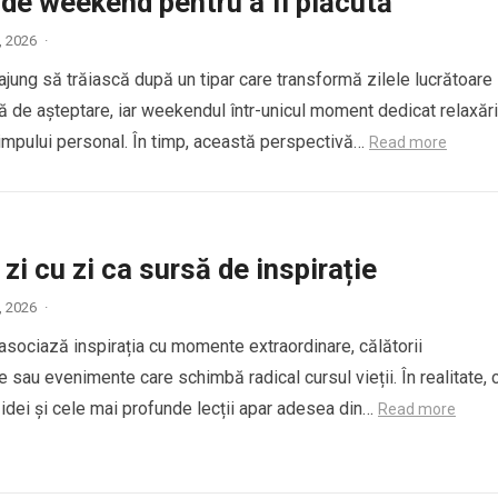
de weekend pentru a fi plăcută
8, 2026
·
ajung să trăiască după un tipar care transformă zilele lucrătoare
ă de așteptare, iar weekendul într-unicul moment dedicat relaxări
 timpului personal. În timp, această perspectivă…
Read more
 zi cu zi ca sursă de inspirație
9, 2026
·
asociază inspirația cu momente extraordinare, călătorii
sau evenimente care schimbă radical cursul vieții. În realitate, 
 idei și cele mai profunde lecții apar adesea din…
Read more