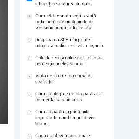
influențează starea de spirit
Cum să-ți construiești o viață
4
cotidiană care nu depinde de
weekend pentru a fi plăcută
Reaplicarea SPF-ului poate fi
5
adaptată realist unei zile obișnuite
Culorile reci și calde pot schimba
6
percepția aceleiași croieli
Viața de zi cu zi ca sursă de
7
inspirație
Cum să alegi ce merită păstrat și
8
ce merită lăsat în urmă
Cum să păstrezi prieteniile
9
importante când timpul devine
limitat
Casa cu obiecte personale
10