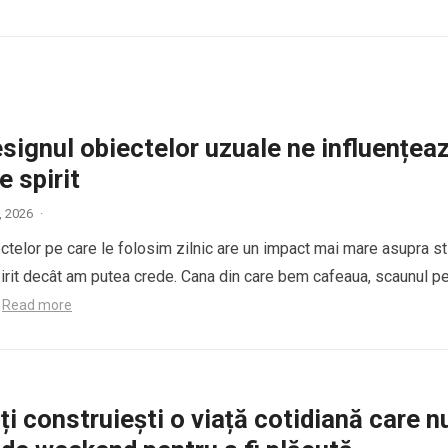
signul obiectelor uzuale ne influențea
e spirit
8, 2026
·
ctelor pe care le folosim zilnic are un impact mai mare asupra st
irit decât am putea crede. Cana din care bem cafeaua, scaunul p
…
Read more
i construiești o viață cotidiană care n