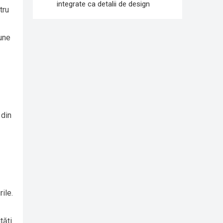
integrate ca detalii de design
tru
iune
 din
ile.
tăți