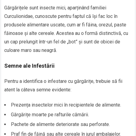
Gărgărițele sunt insecte mici, aparținând familiei
Curculionidae, cunoscute pentru faptul că își fac loc în
produsele alimentare uscate, cum ar fi făina, orezul, paste
făinoase și alte cereale. Acestea au o formă distinctivă, cu
un cap prelungit într-un fel de „bot” și sunt de obicei de
culoare maro sau neagră.
Semne ale Infestării
Pentru a identifica o infestare cu gărgărițe, trebuie să fii
atent la câteva semne evidente:
Prezența insectelor mici în recipientele de alimente.
Gărgărițe moarte pe rafturile cămării.
Pachete de alimente deteriorate sau perforate.
Praf fin de făină sau alte cereale în jurul ambalajelor.