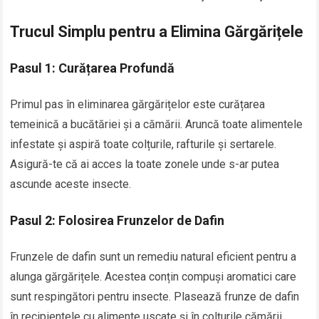
Trucul Simplu pentru a Elimina Gărgărițele
Pasul 1: Curățarea Profundă
Primul pas în eliminarea gărgărițelor este curățarea
temeinică a bucătăriei și a cămării. Aruncă toate alimentele
infestate și aspiră toate colțurile, rafturile și sertarele.
Asigură-te că ai acces la toate zonele unde s-ar putea
ascunde aceste insecte.
Pasul 2: Folosirea Frunzelor de Dafin
Frunzele de dafin sunt un remediu natural eficient pentru a
alunga gărgărițele. Acestea conțin compuși aromatici care
sunt respingători pentru insecte. Plasează frunze de dafin
în recipientele cu alimente uscate și în colțurile cămării.