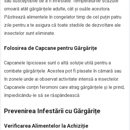
sau susceptibile de a fi infestate. Temperaturile scăzute
omoară atât gărgărițele adulte, cât și ouăle acestora.
Păstrează alimentele în congelator timp de cel puțin patru
zile pentru a te asigura că toate stadiile de dezvoltare ale
insectelor sunt eliminate.
Folosirea de Capcane pentru Gărgărițe
Capcanele lipicioase sunt o altă soluție utilă pentru a
combate gărgărițele. Acestea pot fi plasate în cămară sau
în zonele unde ai observat activitate intensă a insectelor.
Capcanele conțin feromoni care atrag gărgărițele și le prind,
împiedicându-le să se răspândească.
Prevenirea Infestării cu Gărgărițe
Verificarea Alimentelor la Achiziție