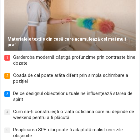
Materialele textile din casă care acumulează cel mai mult
praf
Garderoba modernă câștigă profunzime prin contraste bine
1
dozate
Coada de cal poate arăta diferit prin simpla schimbare a
2
poziției
De ce designul obiectelor uzuale ne influențează starea de
3
spirit
Cum să-ți construiești o viață cotidiană care nu depinde de
4
weekend pentru a fi plăcută
Reaplicarea SPF-ului poate fi adaptată realist unei zile
5
obișnuite