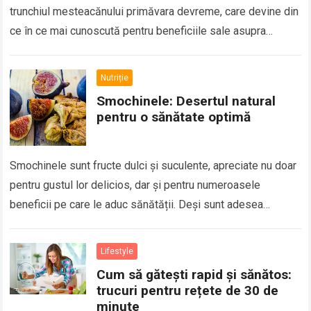
trunchiul mesteacănului primăvara devreme, care devine din
ce în ce mai cunoscută pentru beneficiile sale asupra
sănătății. Deși poate părea un…
Read more
Nutriție
Smochinele: Desertul natural
pentru o sănătate optimă
Smochinele sunt fructe dulci și suculente, apreciate nu doar
pentru gustul lor delicios, dar și pentru numeroasele
beneficii pe care le aduc sănătății. Deși sunt adesea
folosite în deserturi, smochinele…
Read more
Lifestyle
Cum să gătești rapid și sănătos:
trucuri pentru rețete de 30 de
minute