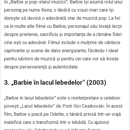
În „Barbie și pop-starul muzicii”, Barbie își asumă rolul unui
personaj pe nume Keira, o tânără cu visuri mari care își
dorește să devină o adevărată star de muzică pop. La fel
ca în multe alte filme cu Barbie, personajul său învață lecții
despre prietenie, sacrificiu și importanța de a rămâne fidel
cine ești cu adevărat. Filmul include o mulțime de cântece
captivante și scene de dans energizante, făcându-l ideal
pentru iubitorii de muzică și pentru cei care vor să învețe
despre perseverență și autenticitate.
3.
„Barbie în lacul lebedelor” (2003)
„Barbie în lacul lebedelor” este o reinterpretare a celebrei
povești „Lacul lebedelor” de Piotr Ilici Ceaikovski. În acest
film, Barbie o joacă pe Odette, o tânără prinsă într-un vrajă
malefică care o transformă într-o lebădă. Cu ajutorul