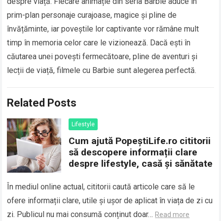
despre viață. Fiecare animație din seria Barbie aduce în
prim-plan personaje curajoase, magice și pline de
învățăminte, iar poveștile lor captivante vor rămâne mult
timp în memoria celor care le vizionează. Dacă ești în
căutarea unei povești fermecătoare, pline de aventuri și
lecții de viață, filmele cu Barbie sunt alegerea perfectă.
Related Posts
Lifestyle
Cum ajută PopeștiLife.ro cititorii
să descopere informații clare
despre lifestyle, casă și sănătate
În mediul online actual, cititorii caută articole care să le
ofere informații clare, utile și ușor de aplicat în viața de zi cu
zi. Publicul nu mai consumă conținut doar…
Read more