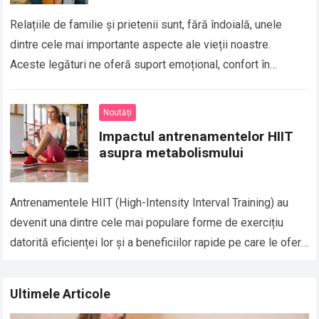
Relațiile de familie și prietenii sunt, fără îndoială, unele
dintre cele mai importante aspecte ale vieții noastre.
Aceste legături ne oferă suport emoțional, confort în
momentele grele și, de asemenea,…
Read more
Noutăți
Impactul antrenamentelor HIIT
asupra metabolismului
Antrenamentele HIIT (High-Intensity Interval Training) au
devenit una dintre cele mai populare forme de exercițiu
datorită eficienței lor și a beneficiilor rapide pe care le oferă
în ceea ce privește…
Read more
Ultimele Articole