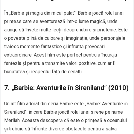
În „Barbie și magia din micul palat”, Barbie joacă rolul unei
prințese care se aventurează într-o lume magică, unde
ajunge să învețe multe lecții despre iubire și prietenie. Este
o poveste plină de culoare și imaginație, unde personajele
trăiesc momente fantastice și înfruntă provocări
extraordinare. Acest film este perfect pentru a încuraja
fantezia și pentru a transmite valori pozitive, cum ar fi
bunătatea și respectul față de ceilalți.
7.
„Barbie: Aventurile în Sireniland” (2010)
Un alt film adorat din seria Barbie este „Barbie: Aventurile în
Sireniland”, în care Barbie joacă rolul unei sirene pe nume
Merliah. Aceasta descoperă că este o prințesă a oceanului
și trebuie să înfrunte diverse obstacole pentru a salva