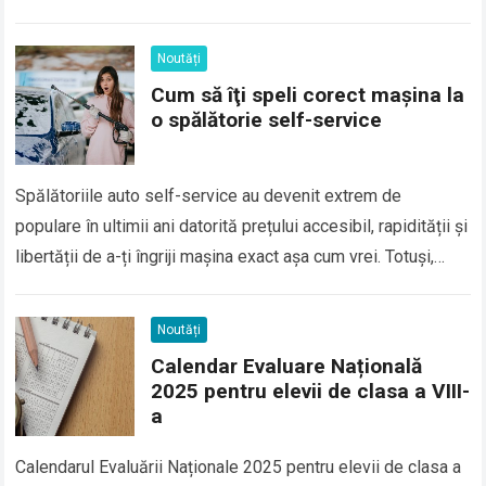
Noutăți
Cum să îţi speli corect maşina la
o spălătorie self-service
Spălătoriile auto self-service au devenit extrem de
populare în ultimii ani datorită prețului accesibil, rapidității și
libertății de a-ți îngriji mașina exact așa cum vrei. Totuși,
pentru a obține un…
Read more
Noutăți
Calendar Evaluare Națională
2025 pentru elevii de clasa a VIII-
a
Calendarul Evaluării Naționale 2025 pentru elevii de clasa a