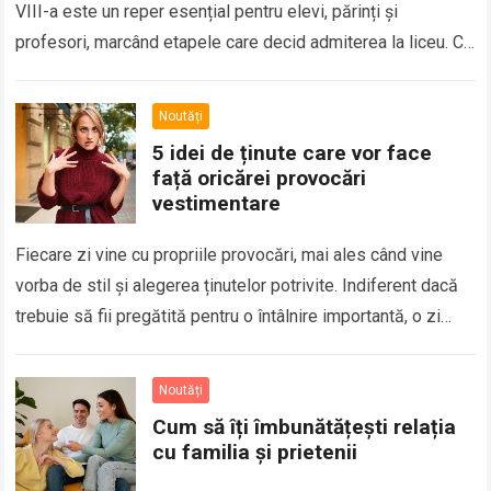
VIII-a este un reper esențial pentru elevi, părinți și
profesori, marcând etapele care decid admiterea la liceu. Cu
probe programate într-un…
Read more
Noutăți
5 idei de ținute care vor face
față oricărei provocări
vestimentare
Fiecare zi vine cu propriile provocări, mai ales când vine
vorba de stil și alegerea ținutelor potrivite. Indiferent dacă
trebuie să fii pregătită pentru o întâlnire importantă, o zi
aglomerată…
Read more
Noutăți
Cum să îți îmbunătățești relația
cu familia și prietenii