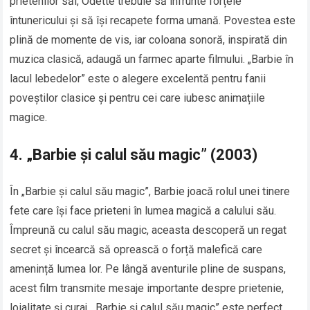
prietenilor săi, Odette trebuie să înfrunte forțele
întunericului și să își recapete forma umană. Povestea este
plină de momente de vis, iar coloana sonoră, inspirată din
muzica clasică, adaugă un farmec aparte filmului. „Barbie în
lacul lebedelor” este o alegere excelentă pentru fanii
poveștilor clasice și pentru cei care iubesc animațiile
magice.
4.
„Barbie și calul său magic” (2003)
În „Barbie și calul său magic”, Barbie joacă rolul unei tinere
fete care își face prieteni în lumea magică a calului său.
Împreună cu calul său magic, aceasta descoperă un regat
secret și încearcă să oprească o forță malefică care
amenință lumea lor. Pe lângă aventurile pline de suspans,
acest film transmite mesaje importante despre prietenie,
loialitate și curaj. „Barbie și calul său magic” este perfect