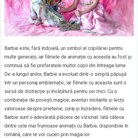
Barbie este, fără îndoială, un simbol al copilăriei pentru
multe generații, iar filmele de animație cu aceasta au fost și
continuă să fie preferatele multor copii din întreaga lume.
De-a lungul anilor, Barbie a evoluat dintr-o simplă păpușă
într-un personaj emblematic, iar filmele cu aceasta sunt o
sursă de distracție și învățătură pentru cei mici. Cu o
combinație de povești magice, aventuri incitante și lecții
valoroase despre prietenie, curaj și încredere, filmele cu
Barbie sunt o adevărată plăcere de vizionat. Iată câteva
dintre cele mai frumoase animații cu Barbie, disponibile în
română, care te vor cuceri prin magia lor.