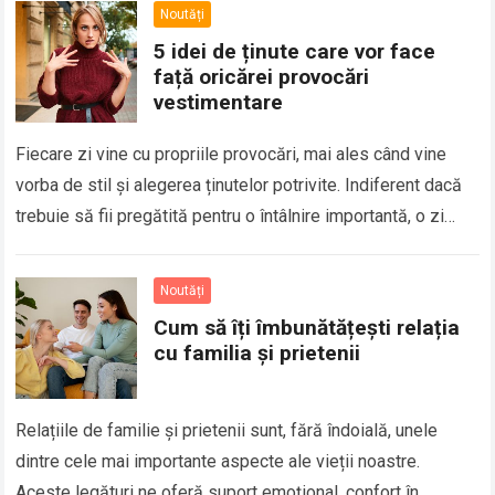
Noutăți
5 idei de ținute care vor face
față oricărei provocări
vestimentare
Fiecare zi vine cu propriile provocări, mai ales când vine
vorba de stil și alegerea ținutelor potrivite. Indiferent dacă
trebuie să fii pregătită pentru o întâlnire importantă, o zi
aglomerată…
Read more
Noutăți
Cum să îți îmbunătățești relația
cu familia și prietenii
Relațiile de familie și prietenii sunt, fără îndoială, unele
dintre cele mai importante aspecte ale vieții noastre.
Aceste legături ne oferă suport emoțional, confort în