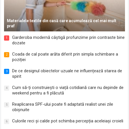
Materialele textile din casă care acumulează cel mai mult
praf
Garderoba modernă câștigă profunzime prin contraste bine
1
dozate
Coada de cal poate arăta diferit prin simpla schimbare a
2
poziției
De ce designul obiectelor uzuale ne influențează starea de
3
spirit
Cum să-ți construiești o viață cotidiană care nu depinde de
4
weekend pentru a fi plăcută
Reaplicarea SPF-ului poate fi adaptată realist unei zile
5
obișnuite
Culorile reci și calde pot schimba percepția aceleiași croieli
6