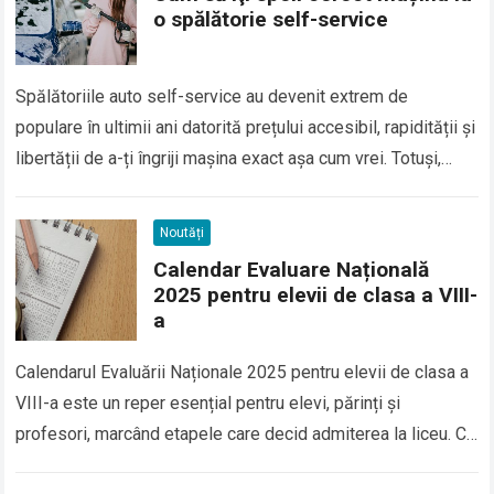
o spălătorie self-service
Spălătoriile auto self-service au devenit extrem de
populare în ultimii ani datorită prețului accesibil, rapidității și
libertății de a-ți îngriji mașina exact așa cum vrei. Totuși,
pentru a obține un…
Read more
Noutăți
Calendar Evaluare Națională
2025 pentru elevii de clasa a VIII-
a
Calendarul Evaluării Naționale 2025 pentru elevii de clasa a
VIII-a este un reper esențial pentru elevi, părinți și
profesori, marcând etapele care decid admiterea la liceu. Cu
probe programate într-un…
Read more