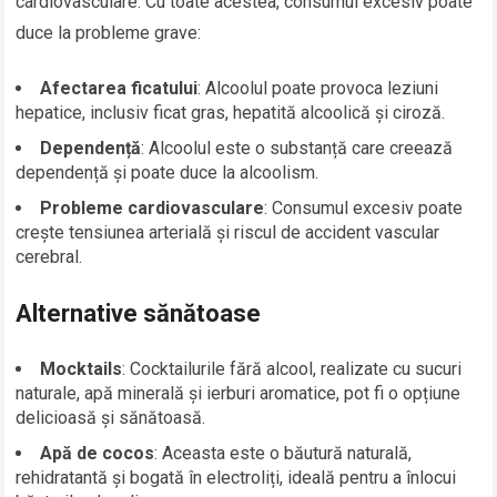
cardiovasculare. Cu toate acestea, consumul excesiv poate
duce la probleme grave:
Afectarea ficatului
: Alcoolul poate provoca leziuni
hepatice, inclusiv ficat gras, hepatită alcoolică și ciroză.
Dependență
: Alcoolul este o substanță care creează
dependență și poate duce la alcoolism.
Probleme cardiovasculare
: Consumul excesiv poate
crește tensiunea arterială și riscul de accident vascular
cerebral.
Alternative sănătoase
Mocktails
: Cocktailurile fără alcool, realizate cu sucuri
naturale, apă minerală și ierburi aromatice, pot fi o opțiune
delicioasă și sănătoasă.
Apă de cocos
: Aceasta este o băutură naturală,
rehidratantă și bogată în electroliți, ideală pentru a înlocui