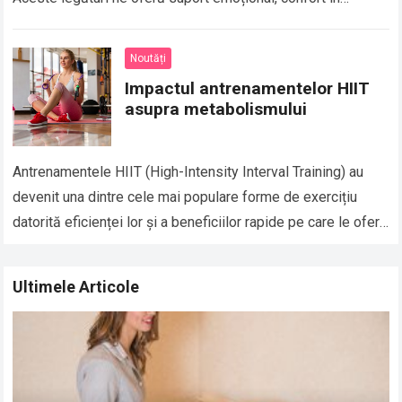
momentele grele și, de asemenea,…
Read more
Noutăți
Impactul antrenamentelor HIIT
asupra metabolismului
Antrenamentele HIIT (High-Intensity Interval Training) au
devenit una dintre cele mai populare forme de exercițiu
datorită eficienței lor și a beneficiilor rapide pe care le oferă
în ceea ce privește…
Read more
Ultimele Articole