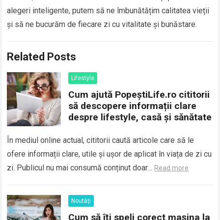
alegeri inteligente, putem să ne îmbunătățim calitatea vieții
și să ne bucurăm de fiecare zi cu vitalitate și bunăstare.
Related Posts
Lifestyle
Cum ajută PopeștiLife.ro cititorii
să descopere informații clare
despre lifestyle, casă și sănătate
În mediul online actual, cititorii caută articole care să le
ofere informații clare, utile și ușor de aplicat în viața de zi cu
zi. Publicul nu mai consumă conținut doar…
Read more
Noutăți
Cum să îţi speli corect maşina la