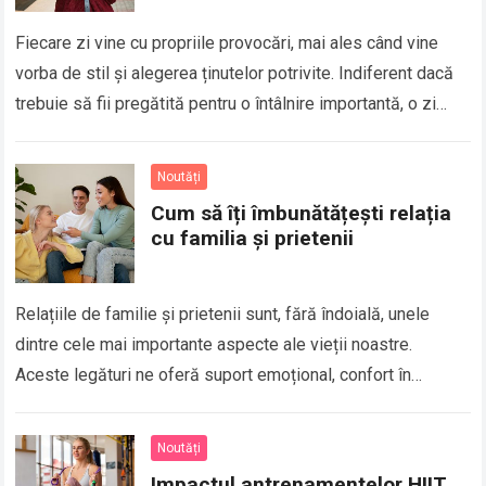
Fiecare zi vine cu propriile provocări, mai ales când vine
vorba de stil și alegerea ținutelor potrivite. Indiferent dacă
trebuie să fii pregătită pentru o întâlnire importantă, o zi
aglomerată…
Read more
Noutăți
Cum să îți îmbunătățești relația
cu familia și prietenii
Relațiile de familie și prietenii sunt, fără îndoială, unele
dintre cele mai importante aspecte ale vieții noastre.
Aceste legături ne oferă suport emoțional, confort în
momentele grele și, de asemenea,…
Read more
Noutăți
Impactul antrenamentelor HIIT