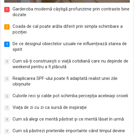
Garderoba modernă câștigă profunzime prin contraste bine
1
dozate
Coada de cal poate arăta diferit prin simpla schimbare a
2
poziției
De ce designul obiectelor uzuale ne influențează starea de
3
spirit
Cum să-ți construiești o viață cotidiană care nu depinde de
4
weekend pentru a fi plăcută
Reaplicarea SPF-ului poate fi adaptată realist unei zile
5
obișnuite
Culorile reci și calde pot schimba percepția aceleiași croieli
6
Viața de zi cu zi ca sursă de inspirație
7
Cum să alegi ce merită păstrat și ce merită lăsat în urmă
8
Cum să păstrezi prieteniile importante când timpul devine
9