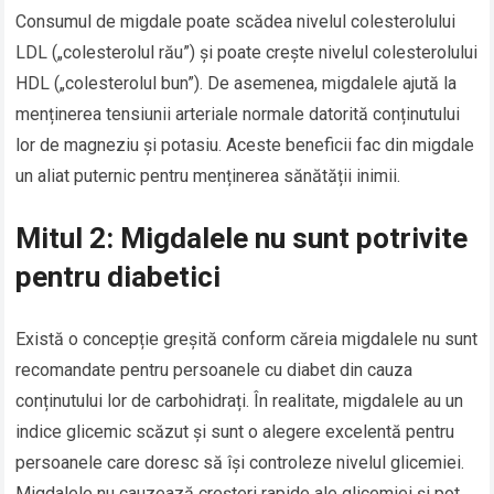
Consumul de migdale poate scădea nivelul colesterolului
LDL („colesterolul rău”) și poate crește nivelul colesterolului
HDL („colesterolul bun”). De asemenea, migdalele ajută la
menținerea tensiunii arteriale normale datorită conținutului
lor de magneziu și potasiu. Aceste beneficii fac din migdale
un aliat puternic pentru menținerea sănătății inimii.
Mitul 2: Migdalele nu sunt potrivite
pentru diabetici
Există o concepție greșită conform căreia migdalele nu sunt
recomandate pentru persoanele cu diabet din cauza
conținutului lor de carbohidrați. În realitate, migdalele au un
indice glicemic scăzut și sunt o alegere excelentă pentru
persoanele care doresc să își controleze nivelul glicemiei.
Migdalele nu cauzează creșteri rapide ale glicemiei și pot