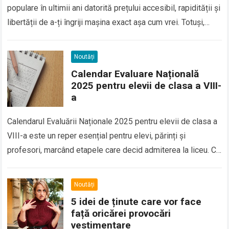
populare în ultimii ani datorită prețului accesibil, rapidității și
libertății de a-ți îngriji mașina exact așa cum vrei. Totuși,
pentru a obține un…
Read more
Noutăți
Calendar Evaluare Națională
2025 pentru elevii de clasa a VIII-
a
Calendarul Evaluării Naționale 2025 pentru elevii de clasa a
VIII-a este un reper esențial pentru elevi, părinți și
profesori, marcând etapele care decid admiterea la liceu. Cu
probe programate într-un…
Read more
Noutăți
5 idei de ținute care vor face
față oricărei provocări
vestimentare