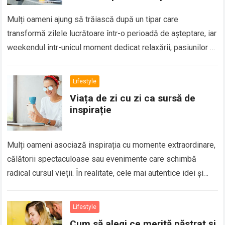
Mulți oameni ajung să trăiască după un tipar care
transformă zilele lucrătoare într-o perioadă de așteptare, iar
weekendul într-unicul moment dedicat relaxării, pasiunilor și
timpului personal. În timp, această perspectivă…
Read more
Lifestyle
Viața de zi cu zi ca sursă de
inspirație
Mulți oameni asociază inspirația cu momente extraordinare,
călătorii spectaculoase sau evenimente care schimbă
radical cursul vieții. În realitate, cele mai autentice idei și
cele mai profunde lecții apar adesea din…
Read more
Lifestyle
Cum să alegi ce merită păstrat și