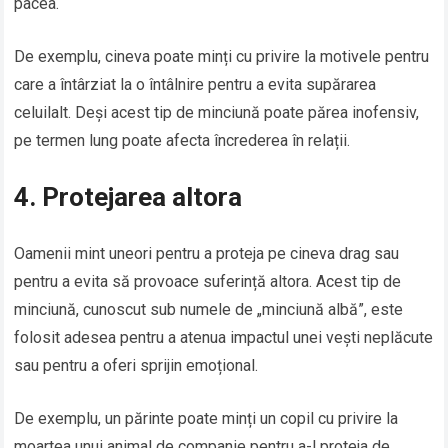
pacea.
De exemplu, cineva poate minți cu privire la motivele pentru
care a întârziat la o întâlnire pentru a evita supărarea
celuilalt. Deși acest tip de minciună poate părea inofensiv,
pe termen lung poate afecta încrederea în relații.
4. Protejarea altora
Oamenii mint uneori pentru a proteja pe cineva drag sau
pentru a evita să provoace suferință altora. Acest tip de
minciună, cunoscut sub numele de „minciună albă”, este
folosit adesea pentru a atenua impactul unei vești neplăcute
sau pentru a oferi sprijin emoțional.
De exemplu, un părinte poate minți un copil cu privire la
moartea unui animal de companie pentru a-l proteja de