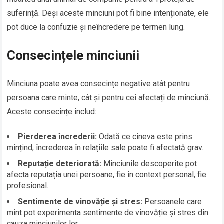
suferință. Deși aceste minciuni pot fi bine intenționate, ele
pot duce la confuzie și neîncredere pe termen lung.
Consecințele minciunii
Minciuna poate avea consecințe negative atât pentru
persoana care minte, cât și pentru cei afectați de minciună.
Aceste consecințe includ:
Pierderea încrederii:
Odată ce cineva este prins
mințind, încrederea în relațiile sale poate fi afectată grav.
Reputație deteriorată:
Minciunile descoperite pot
afecta reputația unei persoane, fie în context personal, fie
profesional.
Sentimente de vinovăție și stres:
Persoanele care
mint pot experimenta sentimente de vinovăție și stres din
cauza minciunilor lor.