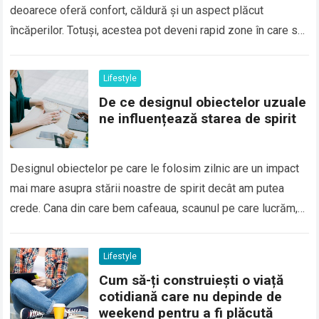
deoarece oferă confort, căldură și un aspect plăcut
încăperilor. Totuși, acestea pot deveni rapid zone în care se
acumulează praf, particule fine,…
Read more
Lifestyle
De ce designul obiectelor uzuale
ne influențează starea de spirit
Designul obiectelor pe care le folosim zilnic are un impact
mai mare asupra stării noastre de spirit decât am putea
crede. Cana din care bem cafeaua, scaunul pe care lucrăm,…
Read more
Lifestyle
Cum să-ți construiești o viață
cotidiană care nu depinde de
weekend pentru a fi plăcută