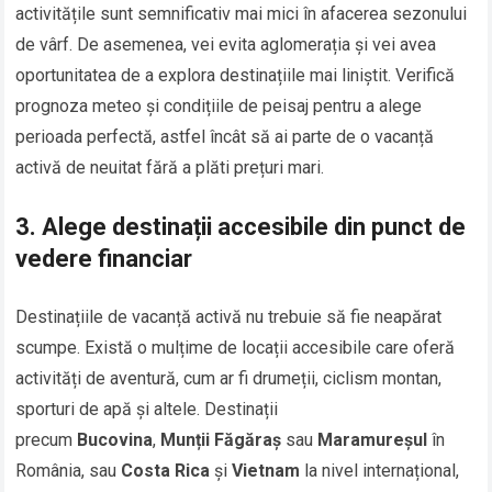
activitățile sunt semnificativ mai mici în afacerea sezonului
de vârf. De asemenea, vei evita aglomerația și vei avea
oportunitatea de a explora destinațiile mai liniștit. Verifică
prognoza meteo și condițiile de peisaj pentru a alege
perioada perfectă, astfel încât să ai parte de o vacanță
activă de neuitat fără a plăti prețuri mari.
3.
Alege destinații accesibile din punct de
vedere financiar
Destinațiile de vacanță activă nu trebuie să fie neapărat
scumpe. Există o mulțime de locații accesibile care oferă
activități de aventură, cum ar fi drumeții, ciclism montan,
sporturi de apă și altele. Destinații
precum
Bucovina
,
Munții Făgăraș
sau
Maramureșul
în
România, sau
Costa Rica
și
Vietnam
la nivel internațional,