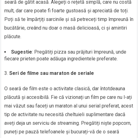
seară de gătit acasă. Alegeți o rețetă simplă, care nu costă
mult, dar care poate fi foarte gustoasă și apreciată de toți.
Poți să te împărțiți sarcinile și să petreceți timp împreună în
bucătărie, creând nu doar o masă delicioasă, ci și amintiri
plăcute.
Sugestie
: Pregătiți pizza sau prăjituri împreună, unde
fiecare prieten poate adăuga ingredientele preferate.
Seri de filme sau maraton de seriale
O seară de film este o activitate clasică, dar întotdeauna
plăcută și accesibilă. Fie că vizionați un film pe care nu l-ați
mai văzut sau faceți un maraton al unui serial preferat, acest
tip de activitate nu necesită cheltuieli suplimentare dacă
aveți deja un serviciu de streaming. Pregătiți niște popcorn,
puneți pe pauză telefoanele și bucurați-vă de o seară