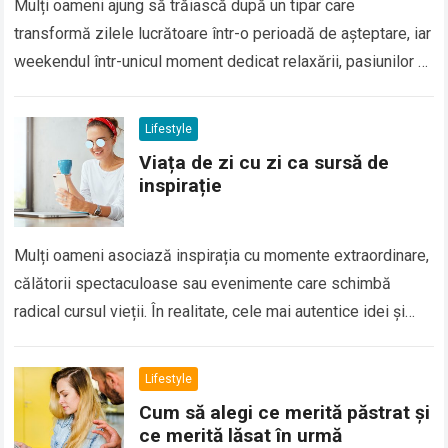
Mulți oameni ajung să trăiască după un tipar care
transformă zilele lucrătoare într-o perioadă de așteptare, iar
weekendul într-unicul moment dedicat relaxării, pasiunilor și
timpului personal. În timp, această perspectivă…
Read more
Lifestyle
Viața de zi cu zi ca sursă de
inspirație
Mulți oameni asociază inspirația cu momente extraordinare,
călătorii spectaculoase sau evenimente care schimbă
radical cursul vieții. În realitate, cele mai autentice idei și
cele mai profunde lecții apar adesea din…
Read more
Lifestyle
Cum să alegi ce merită păstrat și
ce merită lăsat în urmă