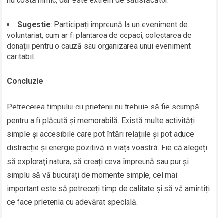
nu costă nimic, dar este extrem de satisfăcător.
Sugestie
: Participați împreună la un eveniment de
voluntariat, cum ar fi plantarea de copaci, colectarea de
donații pentru o cauză sau organizarea unui eveniment
caritabil.
Concluzie
Petrecerea timpului cu prietenii nu trebuie să fie scumpă
pentru a fi plăcută și memorabilă. Există multe activități
simple și accesibile care pot întări relațiile și pot aduce
distracție și energie pozitivă în viața voastră. Fie că alegeți
să explorați natura, să creați ceva împreună sau pur și
simplu să vă bucurați de momente simple, cel mai
important este să petreceți timp de calitate și să vă amintiți
ce face prietenia cu adevărat specială.