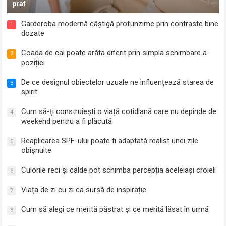
praf
Garderoba modernă câștigă profunzime prin contraste bine
1
dozate
Coada de cal poate arăta diferit prin simpla schimbare a
2
poziției
De ce designul obiectelor uzuale ne influențează starea de
3
spirit
Cum să-ți construiești o viață cotidiană care nu depinde de
4
weekend pentru a fi plăcută
Reaplicarea SPF-ului poate fi adaptată realist unei zile
5
obișnuite
Culorile reci și calde pot schimba percepția aceleiași croieli
6
Viața de zi cu zi ca sursă de inspirație
7
Cum să alegi ce merită păstrat și ce merită lăsat în urmă
8