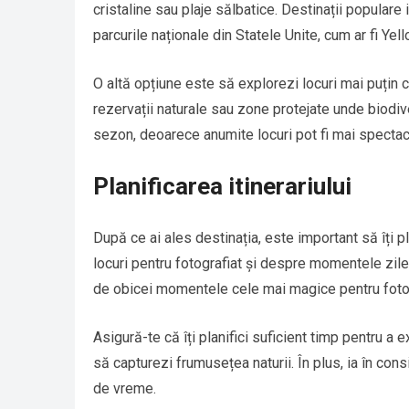
cristaline sau plaje sălbatice. Destinații populare
parcurile naționale din Statele Unite, cum ar fi Yel
O altă opțiune este să explorezi locuri mai puțin 
rezervații naturale sau zone protejate unde biodive
sezon, deoarece anumite locuri pot fi mai spectac
Planificarea itinerariului
După ce ai ales destinația, este important să îți p
locuri pentru fotografiat și despre momentele zile
de obicei momentele cele mai magice pentru fotog
Asigură-te că îți planifici suficient timp pentru a e
să capturezi frumusețea naturii. În plus, ia în co
de vreme.