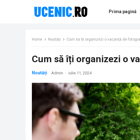
Prima pagină
Home
Noutăți
Cum să îți organizezi o vacanță de fotograf
Cum să îți organizezi o v
Noutăți
Admin
·
iulie 11, 2024
·