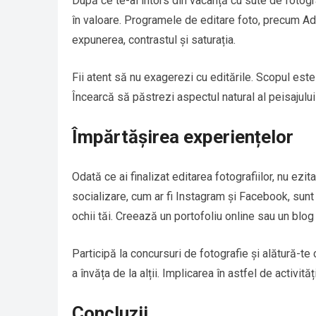
După ce te-ai întors din vacanță cu sute de fotogr
în valoare. Programele de editare foto, precum A
expunerea, contrastul și saturația.
Fii atent să nu exagerezi cu editările. Scopul est
Încearcă să păstrezi aspectul natural al peisajulu
Împărtășirea experiențelor
Odată ce ai finalizat editarea fotografiilor, nu ezit
socializare, cum ar fi Instagram și Facebook, sunt
ochii tăi. Creează un portofoliu online sau un blog
Participă la concursuri de fotografie și alătură-te 
a învăța de la alții. Implicarea în astfel de activit
Concluzii