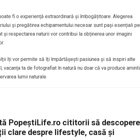
poate fi o experiență extraordinară și îmbogățitoare. Alegerea
erariului și pregătirea echipamentului necesar sunt pași esențiali pe
 și respectarea naturii vor contribui la obținerea unor imagini
r.
ții îți vor permite să îți împărtășești pasiunea și să inspiri alte
, vacanța ta de fotografiat în natură nu doar că va produce aminti
servarea lumii naturale.
ă PopeștiLife.ro cititorii să descopere
ii clare despre lifestyle, casă și