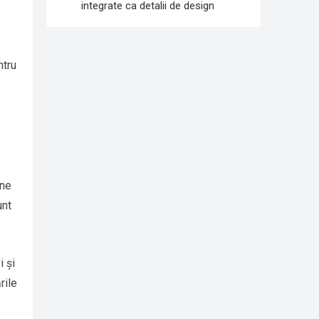
integrate ca detalii de design
ntru
une
unt
i și
rile