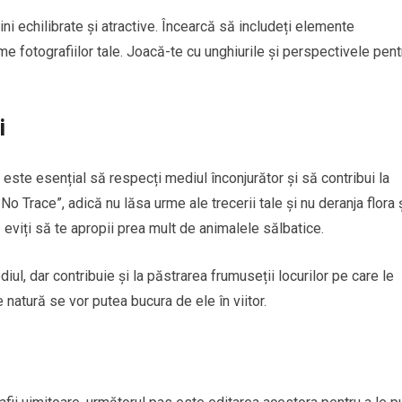
i echilibrate și atractive. Încearcă să includeți elemente
e fotografiilor tale. Joacă-te cu unghiurile și perspectivele pent
i
ă, este esențial să respecți mediul înconjurător și să contribui la
 Trace”, adică nu lăsa urme ale trecerii tale și nu deranja flora 
 eviți să te apropii prea mult de animalele sălbatice.
l, dar contribuie și la păstrarea frumuseții locurilor pe care le
 de natură se vor putea bucura de ele în viitor.