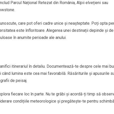
 includ Parcul Național Retezat din România, Alpii elvețieni sau
lowstone.
cunoscute, care pot oferi cadre unice și neașteptate. Poți opta pe
rsitatea este înfloritoare. Alegerea unei destinații depinde și de
uloase în anumite perioade ale anului.
lanifici itinerariul în detaliu. Documentează-te despre cele mai b
i când lumina este cea mai favorabilă. Răsăriturile și apusurile s
rafii de peisaj.
xplora fiecare loc în parte. Nu te grăbi și acordă-ți timp să observ
nsiderare condițiile meteorologice și pregătește-te pentru schimbă