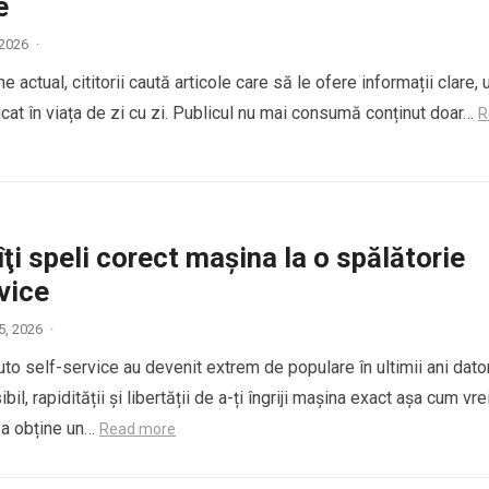
e
, 2026
·
e actual, cititorii caută articole care să le ofere informații clare, u
icat în viața de zi cu zi. Publicul nu mai consumă conținut doar…
R
ţi speli corect maşina la o spălătorie
vice
5, 2026
·
uto self-service au devenit extrem de populare în ultimii ani dato
bil, rapidității și libertății de a-ți îngriji mașina exact așa cum vrei
u a obține un…
Read more