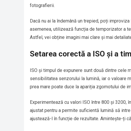
fotografierii.
Dacă nu ai la îndemână un trepied, poți improviza f
asemenea, utilizează funcția de temporizator a tel
Astfel, vei obține imagini mai clare și mai detaliat
Setarea corectă a ISO și a ti
ISO și timpul de expunere sunt două dintre cele m
sensibilitatea senzorului la lumină, iar o valoare 
prea mare poate duce la apariția zgomotului de i
Experimentează cu valori ISO între 800 și 3200, în
ajustat pentru a permite suficientă lumină să int
ajustează-l în funcție de rezultate. Amintește-ți că