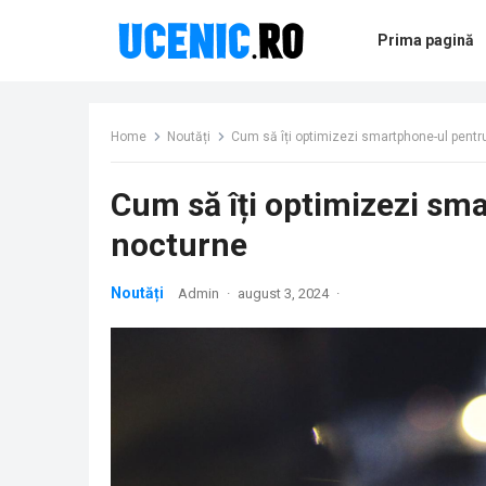
Prima pagină
Home
Noutăți
Cum să îți optimizezi smartphone-ul pentru
Cum să îți optimizezi sma
nocturne
Noutăți
Admin
·
august 3, 2024
·