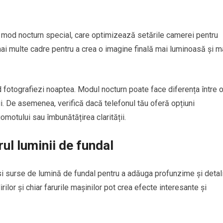
mod nocturn special, care optimizează setările camerei pentru
i multe cadre pentru a crea o imagine finală mai luminoasă și m
d fotografiezi noaptea. Modul nocturn poate face diferența între 
i. De asemenea, verifică dacă telefonul tău oferă opțiuni
motului sau îmbunătățirea clarității.
rul luminii de fundal
si surse de lumină de fundal pentru a adăuga profunzime și detali
irilor și chiar farurile mașinilor pot crea efecte interesante și