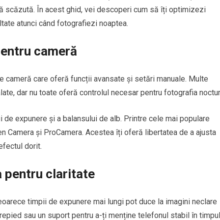
nă scăzută. În acest ghid, vei descoperi cum să îți optimizezi
tate atunci când fotografiezi noaptea.
 pentru cameră
de cameră care oferă funcții avansate și setări manuale. Multe
late, dar nu toate oferă controlul necesar pentru fotografia noctu
ui de expunere și a balansului de alb. Printre cele mai populare
n Camera și ProCamera. Acestea îți oferă libertatea de a ajusta
efectul dorit.
a pentru claritate
 deoarece timpii de expunere mai lungi pot duce la imagini neclare
repied sau un suport pentru a-ți menține telefonul stabil în timpu