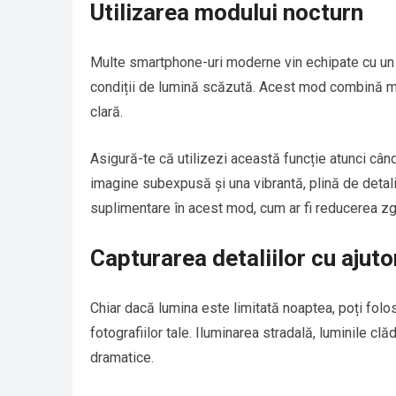
Utilizarea modului nocturn
Multe smartphone-uri moderne vin echipate cu un 
condiții de lumină scăzută. Acest mod combină ma
clară.
Asigură-te că utilizezi această funcție atunci cân
imagine subexpusă și una vibrantă, plină de detali
suplimentare în acest mod, cum ar fi reducerea zgo
Capturarea detaliilor cu ajuto
Chiar dacă lumina este limitată noaptea, poți folo
fotografiilor tale. Iluminarea stradală, luminile clăd
dramatice.