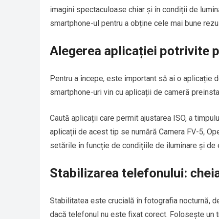
imagini spectaculoase chiar și în condiții de lumi
smartphone-ul pentru a obține cele mai bune rezul
Alegerea aplicației potrivite
Pentru a începe, este important să ai o aplicație 
smartphone-uri vin cu aplicații de cameră preinsta
Caută aplicații care permit ajustarea ISO, a timpul
aplicații de acest tip se numără Camera FV-5, Ope
setările în funcție de condițiile de iluminare și de 
Stabilizarea telefonului: chei
Stabilitatea este crucială în fotografia nocturnă,
dacă telefonul nu este fixat corect. Folosește un t