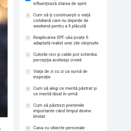
influențează starea de spirit
Cum să-ți construiești o viață
4
cotidiană care nu depinde de
weekend pentru a fi plăcută
Reaplicarea SPF-ului poate fi
5
adaptată realist unei zile obișnuite
Culorile reci și calde pot schimba
6
percepția aceleiași croieli
Viața de zi cu zi ca sursă de
7
inspirație
Cum să alegi ce merită păstrat și
8
ce merită lăsat în urmă
Cum să păstrezi prieteniile
9
importante când timpul devine
limitat
Casa cu obiecte personale
a
10