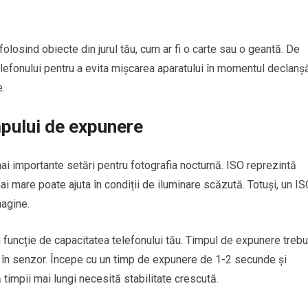
olosind obiecte din jurul tău, cum ar fi o carte sau o geantă. De
efonului pentru a evita mișcarea aparatului în momentul declanșăr
e.
mpului de expunere
ai importante setări pentru fotografia nocturnă. ISO reprezintă
mai mare poate ajuta în condiții de iluminare scăzută. Totuși, un I
magine.
 funcție de capacitatea telefonului tău. Timpul de expunere trebu
re în senzor. Începe cu un timp de expunere de 1-2 secunde și
 timpii mai lungi necesită stabilitate crescută.