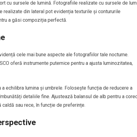
rt cu sursele de lumină. Fotografiile realizate cu sursele de lum
 realizate din lateral pot evidenția texturile și contururile
ntru a găsi compoziția perfectă.
ne
vidență cele mai bune aspecte ale fotografiilor tale nocturne.
CO oferă instrumente puternice pentru a ajusta luminozitatea,
u a echilibra lumina și umbrele. Folosește funcția de reducere a
îmbunătăți detaliile fine. Ajustează balansul de alb pentru a core
 caldă sau rece, în funcție de preferințe.
erspective