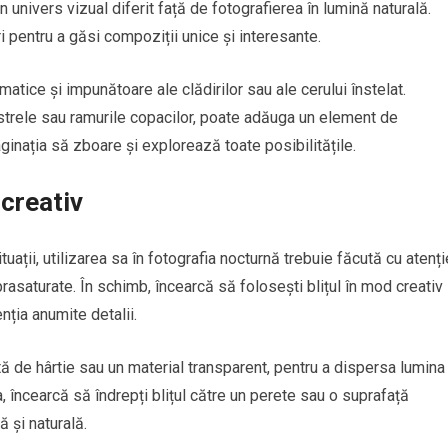
 univers vizual diferit față de fotografierea în lumină naturală.
 pentru a găsi compoziții unice și interesante.
atice și impunătoare ale clădirilor sau ale cerului înstelat.
estrele sau ramurile copacilor, poate adăuga un element de
aginația să zboare și explorează toate posibilitățile.
 creativ
ituații, utilizarea sa în fotografia nocturnă trebuie făcută cu atenți
rasaturate. În schimb, încearcă să folosești blițul în mod creativ
nția anumite detalii.
tă de hârtie sau un material transparent, pentru a dispersa lumina
, încearcă să îndrepți blițul către un perete sau o suprafață
ă și naturală.