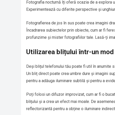
Fotografia nocturnă îți oferă ocazia de a explora un
Experimentează cu diferite perspective și unghiuri
Fotografierea de jos în sus poate crea imagini dram
Încadrarea subiectelor prin obiecte, cum ar fi fer
profunzime și mister fotografiilor tale. Lasă-ți im
Utilizarea blițului într-un mod
Deși blițul telefonului tău poate fi util în anumite s
Un bliț direct poate crea umbre dure și imagini sup
pentru a adăuga iluminare subtilă și pentru a evide
Poți folosi un difuzor improvizat, cum ar fi o buca
blițului și a crea un efect mai moale. De asemenea
reflectorizantă pentru a obține o iluminare indirect