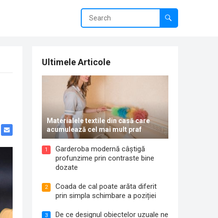
Ultimele Articole
Materialele textile din casă care
acumulează cel mai mult praf
Garderoba modernă câștigă
1
profunzime prin contraste bine
dozate
Coada de cal poate arăta diferit
2
prin simpla schimbare a poziției
De ce designul obiectelor uzuale ne
3