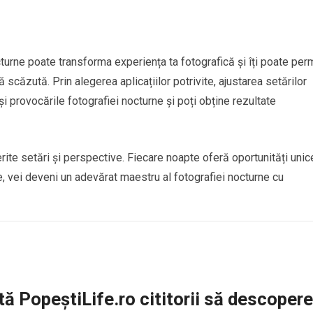
turne poate transforma experiența ta fotografică și îți poate per
 scăzută. Prin alegerea aplicațiilor potrivite, ajustarea setărilor
și provocările fotografiei nocturne și poți obține rezultate
rite setări și perspective. Fiecare noapte oferă oportunități unic
re, vei deveni un adevărat maestru al fotografiei nocturne cu
ă PopeștiLife.ro cititorii să descopere