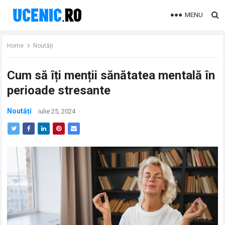
MENU
Home
Noutăți
Cum să îți menții sănătatea mentală în
perioade stresante
Noutăți
iulie 25, 2024
·