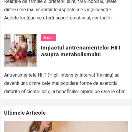
Relațiile de familie și prietenii sunt, fără îndoială, unele
dintre cele mai importante aspecte ale vieții noastre.
Aceste legături ne oferă suport emoțional, confort în
momentele grele și, de asemenea,…
Read more
Noutăți
Impactul antrenamentelor HIIT
asupra metabolismului
Antrenamentele HIIT (High-Intensity Interval Training) au
devenit una dintre cele mai populare forme de exercițiu
datorită eficienței lor și a beneficiilor rapide pe care le oferă
în ceea ce privește…
Read more
Ultimele Articole