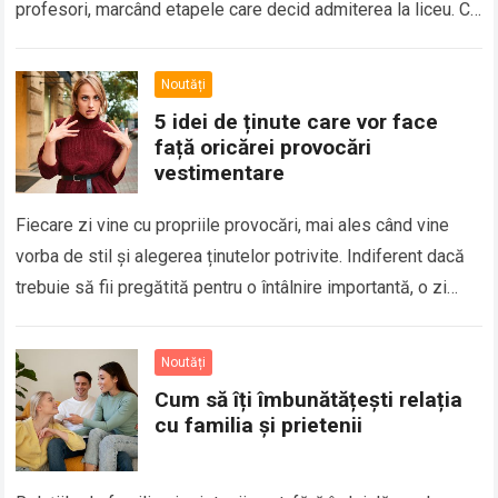
profesori, marcând etapele care decid admiterea la liceu. Cu
probe programate într-un…
Read more
Noutăți
5 idei de ținute care vor face
față oricărei provocări
vestimentare
Fiecare zi vine cu propriile provocări, mai ales când vine
vorba de stil și alegerea ținutelor potrivite. Indiferent dacă
trebuie să fii pregătită pentru o întâlnire importantă, o zi
aglomerată…
Read more
Noutăți
Cum să îți îmbunătățești relația
cu familia și prietenii