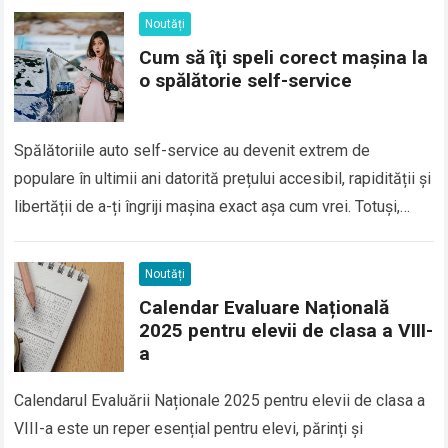
Noutăți
Cum să îţi speli corect maşina la
o spălătorie self-service
Spălătoriile auto self-service au devenit extrem de
populare în ultimii ani datorită prețului accesibil, rapidității și
libertății de a-ți îngriji mașina exact așa cum vrei. Totuși,
pentru a obține un…
Read more
Noutăți
Calendar Evaluare Națională
2025 pentru elevii de clasa a VIII-
a
Calendarul Evaluării Naționale 2025 pentru elevii de clasa a
VIII-a este un reper esențial pentru elevi, părinți și