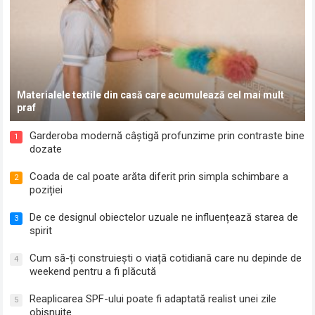
Materialele textile din casă care acumulează cel mai mult
praf
Garderoba modernă câștigă profunzime prin contraste bine
1
dozate
Coada de cal poate arăta diferit prin simpla schimbare a
2
poziției
De ce designul obiectelor uzuale ne influențează starea de
3
spirit
Cum să-ți construiești o viață cotidiană care nu depinde de
4
weekend pentru a fi plăcută
Reaplicarea SPF-ului poate fi adaptată realist unei zile
5
obișnuite