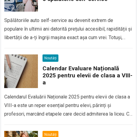
Spălătoriile auto self-service au devenit extrem de
populare în ultimii ani datorită prețului accesibil, rapidității și
libertății de a-ți îngriji mașina exact așa cum vrei. Totuși,
pentru a obține un…
Read more
Noutăți
Calendar Evaluare Națională
2025 pentru elevii de clasa a VIII-
a
Calendarul Evaluării Naționale 2025 pentru elevii de clasa a
VIII-a este un reper esențial pentru elevi, părinți și
profesori, marcând etapele care decid admiterea la liceu. Cu
probe programate într-un…
Read more
Noutăți