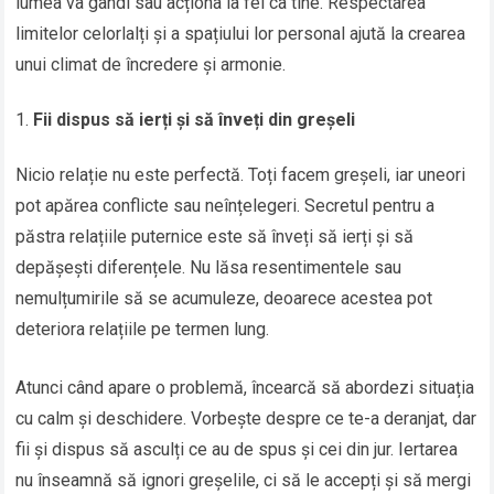
lumea va gândi sau acționa la fel ca tine. Respectarea
limitelor celorlalți și a spațiului lor personal ajută la crearea
unui climat de încredere și armonie.
Fii dispus să ierți și să înveți din greșeli
Nicio relație nu este perfectă. Toți facem greșeli, iar uneori
pot apărea conflicte sau neînțelegeri. Secretul pentru a
păstra relațiile puternice este să înveți să ierți și să
depășești diferențele. Nu lăsa resentimentele sau
nemulțumirile să se acumuleze, deoarece acestea pot
deteriora relațiile pe termen lung.
Atunci când apare o problemă, încearcă să abordezi situația
cu calm și deschidere. Vorbește despre ce te-a deranjat, dar
fii și dispus să asculți ce au de spus și cei din jur. Iertarea
nu înseamnă să ignori greșelile, ci să le accepți și să mergi