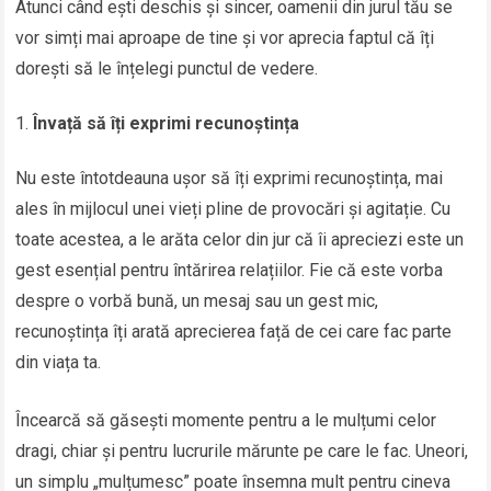
Atunci când ești deschis și sincer, oamenii din jurul tău se
vor simți mai aproape de tine și vor aprecia faptul că îți
dorești să le înțelegi punctul de vedere.
Învață să îți exprimi recunoștința
Nu este întotdeauna ușor să îți exprimi recunoștința, mai
ales în mijlocul unei vieți pline de provocări și agitație. Cu
toate acestea, a le arăta celor din jur că îi apreciezi este un
gest esențial pentru întărirea relațiilor. Fie că este vorba
despre o vorbă bună, un mesaj sau un gest mic,
recunoștința îți arată aprecierea față de cei care fac parte
din viața ta.
Încearcă să găsești momente pentru a le mulțumi celor
dragi, chiar și pentru lucrurile mărunte pe care le fac. Uneori,
un simplu „mulțumesc” poate însemna mult pentru cineva