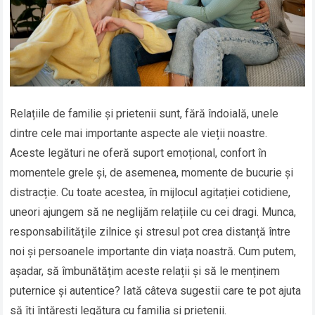
Relațiile de familie și prietenii sunt, fără îndoială, unele
dintre cele mai importante aspecte ale vieții noastre.
Aceste legături ne oferă suport emoțional, confort în
momentele grele și, de asemenea, momente de bucurie și
distracție. Cu toate acestea, în mijlocul agitației cotidiene,
uneori ajungem să ne neglijăm relațiile cu cei dragi. Munca,
responsabilitățile zilnice și stresul pot crea distanță între
noi și persoanele importante din viața noastră. Cum putem,
așadar, să îmbunătățim aceste relații și să le menținem
puternice și autentice? Iată câteva sugestii care te pot ajuta
să îți întărești legătura cu familia și prietenii.