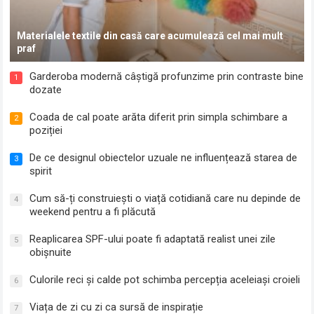
Materialele textile din casă care acumulează cel mai mult
praf
Garderoba modernă câștigă profunzime prin contraste bine
1
dozate
Coada de cal poate arăta diferit prin simpla schimbare a
2
poziției
De ce designul obiectelor uzuale ne influențează starea de
3
spirit
Cum să-ți construiești o viață cotidiană care nu depinde de
4
weekend pentru a fi plăcută
Reaplicarea SPF-ului poate fi adaptată realist unei zile
5
obișnuite
Culorile reci și calde pot schimba percepția aceleiași croieli
6
Viața de zi cu zi ca sursă de inspirație
7