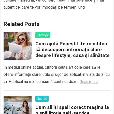
calitate împreună, vei construi relații mai puternice și mai
autentice, care te vor îmbogăți pe termen lung.
Related Posts
Lifestyle
Cum ajută PopeștiLife.ro cititorii
să descopere informații clare
despre lifestyle, casă și sănătate
În mediul online actual, cititorii caută articole care să le
ofere informații clare, utile și ușor de aplicat în viața de zi cu
zi. Publicul nu mai consumă conținut doar…
Read more
Noutăți
Cum să îţi speli corect maşina la
o spălătorie self-service