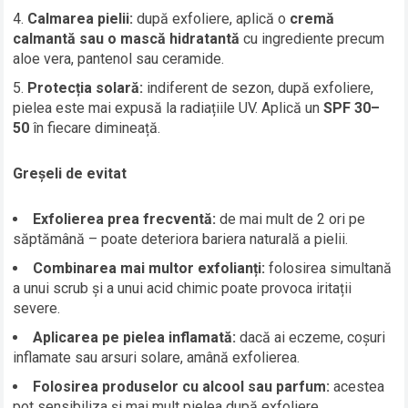
Calmarea pielii:
după exfoliere, aplică o
cremă
calmantă sau o mască hidratantă
cu ingrediente precum
aloe vera, pantenol sau ceramide.
Protecția solară:
indiferent de sezon, după exfoliere,
pielea este mai expusă la radiațiile UV. Aplică un
SPF 30–
50
în fiecare dimineață.
Greșeli de evitat
Exfolierea prea frecventă:
de mai mult de 2 ori pe
săptămână – poate deteriora bariera naturală a pielii.
Combinarea mai multor exfolianți:
folosirea simultană
a unui scrub și a unui acid chimic poate provoca iritații
severe.
Aplicarea pe pielea inflamată:
dacă ai eczeme, coșuri
inflamate sau arsuri solare, amână exfolierea.
Folosirea produselor cu alcool sau parfum:
acestea
pot sensibiliza și mai mult pielea după exfoliere.