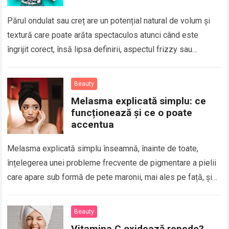
Părul ondulat sau creț are un potențial natural de volum și
textură care poate arăta spectaculos atunci când este
îngrijit corect, însă lipsa definirii, aspectul frizzy sau
uscăciunea apar adesea…
Read more
Beauty
Melasma explicată simplu: ce
funcționează și ce o poate
accentua
Melasma explicată simplu înseamnă, înainte de toate,
înțelegerea unei probleme frecvente de pigmentare a pielii
care apare sub formă de pete maronii, mai ales pe față, și
care poate deveni…
Read more
Beauty
Vitamina C oxidează repede?