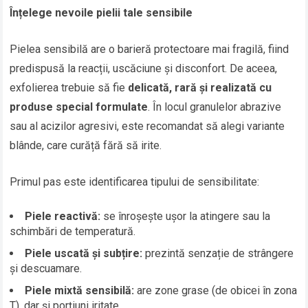
Înțelege nevoile pielii tale sensibile
Pielea sensibilă are o barieră protectoare mai fragilă, fiind
predispusă la reacții, uscăciune și disconfort. De aceea,
exfolierea trebuie să fie
delicată, rară și realizată cu
produse special formulate
. În locul granulelor abrazive
sau al acizilor agresivi, este recomandat să alegi variante
blânde, care curăță fără să irite.
Primul pas este identificarea tipului de sensibilitate:
Piele reactivă:
se înroșește ușor la atingere sau la
schimbări de temperatură.
Piele uscată și subțire:
prezintă senzație de strângere
și descuamare.
Piele mixtă sensibilă:
are zone grase (de obicei în zona
T), dar și porțiuni iritate.