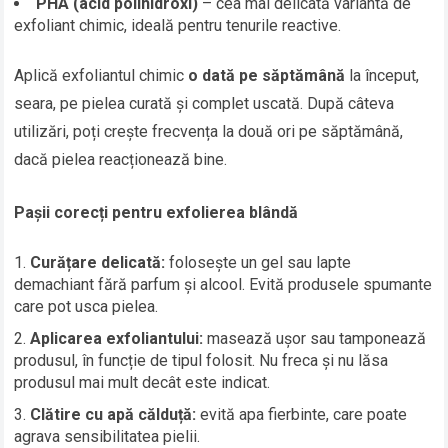
PHA (acid polihidroxi)
– cea mai delicată variantă de
exfoliant chimic, ideală pentru tenurile reactive.
Aplică exfoliantul chimic
o dată pe săptămână
la început,
seara, pe pielea curată și complet uscată. După câteva
utilizări, poți crește frecvența la două ori pe săptămână,
dacă pielea reacționează bine.
Pașii corecți pentru exfolierea blândă
Curățare delicată:
folosește un gel sau lapte
demachiant fără parfum și alcool. Evită produsele spumante
care pot usca pielea.
Aplicarea exfoliantului:
masează ușor sau tamponează
produsul, în funcție de tipul folosit. Nu freca și nu lăsa
produsul mai mult decât este indicat.
Clătire cu apă călduță:
evită apa fierbinte, care poate
agrava sensibilitatea pielii.