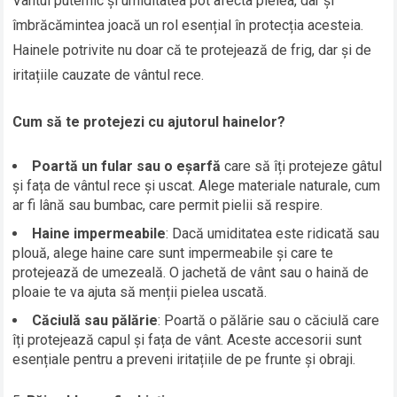
Vântul puternic și umiditatea pot afecta pielea, dar și
îmbrăcămintea joacă un rol esențial în protecția acesteia.
Hainele potrivite nu doar că te protejează de frig, dar și de
iritațiile cauzate de vântul rece.
Cum să te protejezi cu ajutorul hainelor?
Poartă un fular sau o eșarfă
care să îți protejeze gâtul
și fața de vântul rece și uscat. Alege materiale naturale, cum
ar fi lână sau bumbac, care permit pielii să respire.
Haine impermeabile
: Dacă umiditatea este ridicată sau
plouă, alege haine care sunt impermeabile și care te
protejează de umezeală. O jachetă de vânt sau o haină de
ploaie te va ajuta să menții pielea uscată.
Căciulă sau pălărie
: Poartă o pălărie sau o căciulă care
îți protejează capul și fața de vânt. Aceste accesorii sunt
esențiale pentru a preveni iritațiile de pe frunte și obraji.