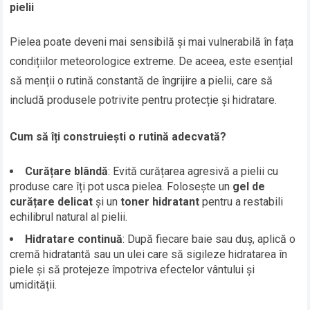
pielii
Pielea poate deveni mai sensibilă și mai vulnerabilă în fața
condițiilor meteorologice extreme. De aceea, este esențial
să menții o rutină constantă de îngrijire a pielii, care să
includă produsele potrivite pentru protecție și hidratare.
Cum să îți construiești o rutină adecvată?
Curățare blândă
: Evită curățarea agresivă a pielii cu
produse care îți pot usca pielea. Folosește un
gel de
curățare delicat
și un
toner hidratant
pentru a restabili
echilibrul natural al pielii.
Hidratare continuă
: După fiecare baie sau duș, aplică o
cremă hidratantă sau un ulei care să sigileze hidratarea în
piele și să protejeze împotriva efectelor vântului și
umidității.