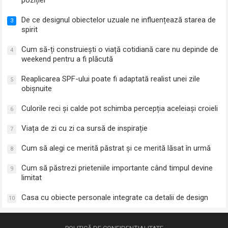
De ce designul obiectelor uzuale ne influențează starea de
3
spirit
Cum să-ți construiești o viață cotidiană care nu depinde de
4
weekend pentru a fi plăcută
Reaplicarea SPF-ului poate fi adaptată realist unei zile
5
obișnuite
Culorile reci și calde pot schimba percepția aceleiași croieli
6
Viața de zi cu zi ca sursă de inspirație
7
Cum să alegi ce merită păstrat și ce merită lăsat în urmă
8
Cum să păstrezi prieteniile importante când timpul devine
9
limitat
Casa cu obiecte personale integrate ca detalii de design
10