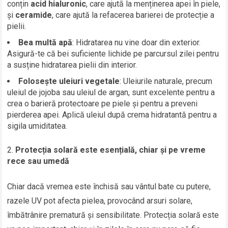
conțin
acid hialuronic
, care ajută la menținerea apei în piele,
și
ceramide
, care ajută la refacerea barierei de protecție a
pielii.
Bea multă apă
: Hidratarea nu vine doar din exterior.
Asigură-te că bei suficiente lichide pe parcursul zilei pentru
a susține hidratarea pielii din interior.
Folosește uleiuri vegetale
: Uleiurile naturale, precum
uleiul de jojoba sau uleiul de argan, sunt excelente pentru a
crea o barieră protectoare pe piele și pentru a preveni
pierderea apei. Aplică uleiul după crema hidratantă pentru a
sigila umiditatea.
Protecția solară este esențială, chiar și pe vreme
rece sau umedă
Chiar dacă vremea este închisă sau vântul bate cu putere,
razele UV pot afecta pielea, provocând arsuri solare,
îmbătrânire prematură și sensibilitate. Protecția solară este