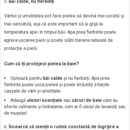
Băi calde, nu fierbinți
Vântul și umiditatea pot face pielea să devină mai uscată și
mai sensibilă, așa că este important să ai grijă la
temperatura apei în timpul băii. Apa prea fierbinte poate
agrava uscarea pielii și poate slăbi bariera naturală de
protecție a pielii.
Cum să îți protejezi pielea la baie?
Optează pentru
băi calde
și nu fierbinți. Apa prea
fierbinte poate usca pielea și poate înrăutăți iritațiile
cauzate de vânt și umiditate.
Adaugă
uleiuri esențiale
sau
săruri de baie
care au
efecte calmante și hidratante, cum ar fi uleiul de lavandă sau
de mușețel.
Încearcă să menții o rutină constantă de îngrijire a