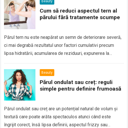
Beauty
Cum să reduci aspectul tern al
părului fără tratamente scumpe
Părul tern nu este neapărat un semn de deteriorare severă,
ci mai degrabă rezultatul unor factori cumulativi precum
lipsa hidratării, acumularea de reziduuri, expunerea la
căldură sau o rutină de…
Read more
Beauty
Părul ondulat sau creț: reguli
simple pentru definire frumoasă
Părul ondulat sau creț are un potențial natural de volum și
textură care poate arăta spectaculos atunci când este
îngrijit corect, însă lipsa definirii, aspectul frizzy sau