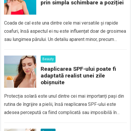
prin simpla schimbare a poziției
Coada de cal este una dintre cele mai versatile și rapide
coafuri, însă aspectul ei nu este influențat doar de grosimea
sau lungimea părului. Un detaliu aparent minor, precum
poziția…
Read more
Beauty
Reaplicarea SPF-ului poate fi
adaptată realist unei zile
obișnuite
Protecția solară este unul dintre cei mai importanți pași din
rutina de îngrijire a pielii, însă reaplicarea SPF-ului este
adesea percepută ca fiind complicată sau imposibilă în
timpul unei zile…
Read more