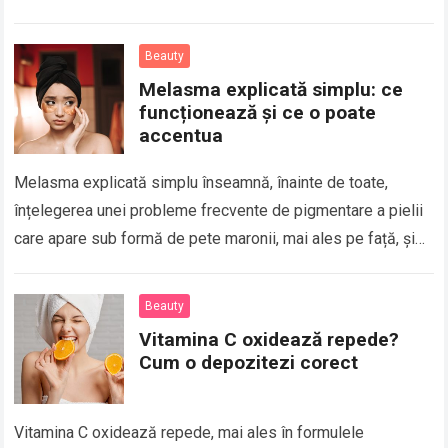
uscăciunea apar adesea…
Read more
Beauty
Melasma explicată simplu: ce
funcționează și ce o poate
accentua
Melasma explicată simplu înseamnă, înainte de toate,
înțelegerea unei probleme frecvente de pigmentare a pielii
care apare sub formă de pete maronii, mai ales pe față, și
care poate deveni…
Read more
Beauty
Vitamina C oxidează repede?
Cum o depozitezi corect
Vitamina C oxidează repede, mai ales în formulele