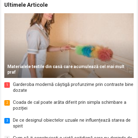
Ultimele Articole
Materialele textile din casă care acumulează cel mai mult
praf
Garderoba modernă câștigă profunzime prin contraste bine
1
dozate
Coada de cal poate arăta diferit prin simpla schimbare a
2
poziției
De ce designul obiectelor uzuale ne influențează starea de
3
spirit
Cum să-ți construiești o viață cotidiană care nu depinde de