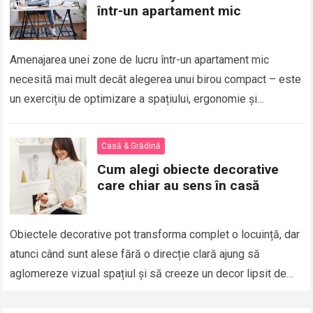
într-un apartament mic
Amenajarea unei zone de lucru într-un apartament mic
necesită mai mult decât alegerea unui birou compact – este
un exercițiu de optimizare a spațiului, ergonomie și
integrare inteligentă în designul…
Read more
Casă & Grădină
Cum alegi obiecte decorative
care chiar au sens în casă
Obiectele decorative pot transforma complet o locuință, dar
atunci când sunt alese fără o direcție clară ajung să
aglomereze vizual spațiul și să creeze un decor lipsit de
coerență, motiv…
Read more