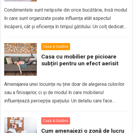
Condimentele sunt nelipsite din orice bucătărie, însă modul
în care sunt organizate poate influența atât aspectul
încăperii, cât și eficiența în timpul gătitului. Un colț dedicat
condimentelor, amenajat cu grijă…
Read more
Casă & Grădină
Casa cu mobilier pe picioare
subțiri pentru un efect aerisit
Amenajarea unei locuințe nu ține doar de alegerea culorilor
sau a finisajelor, ci și de modul în care mobilierul
influențează percepția spațiului. Un detaliu care face
adesea diferența este designul…
Read more
Casă & Grădină
Cum amenajezi o zonă de lucru