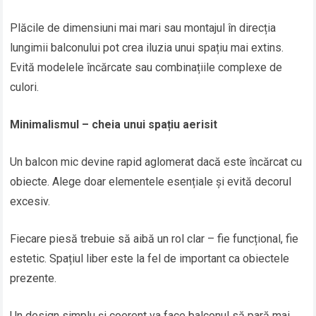
Plăcile de dimensiuni mai mari sau montajul în direcția
lungimii balconului pot crea iluzia unui spațiu mai extins.
Evită modelele încărcate sau combinațiile complexe de
culori.
Minimalismul – cheia unui spațiu aerisit
Un balcon mic devine rapid aglomerat dacă este încărcat cu
obiecte. Alege doar elementele esențiale și evită decorul
excesiv.
Fiecare piesă trebuie să aibă un rol clar – fie funcțional, fie
estetic. Spațiul liber este la fel de important ca obiectele
prezente.
Un design simplu și coerent va face balconul să pară mai