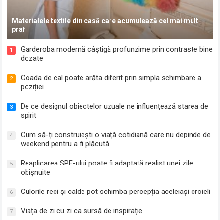
Materialele textile din casă care acumulează cel mai mult
praf
Garderoba modernă câștigă profunzime prin contraste bine
1
dozate
Coada de cal poate arăta diferit prin simpla schimbare a
2
poziției
De ce designul obiectelor uzuale ne influențează starea de
3
spirit
Cum să-ți construiești o viață cotidiană care nu depinde de
4
weekend pentru a fi plăcută
Reaplicarea SPF-ului poate fi adaptată realist unei zile
5
obișnuite
Culorile reci și calde pot schimba percepția aceleiași croieli
6
Viața de zi cu zi ca sursă de inspirație
7