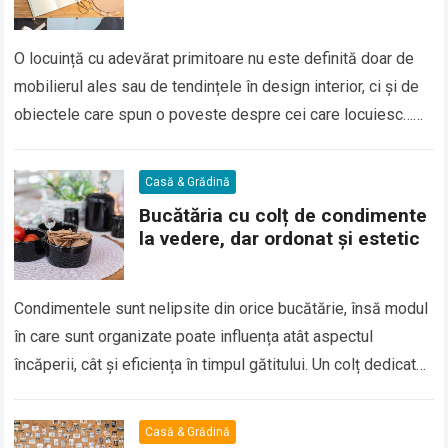
O locuință cu adevărat primitoare nu este definită doar de
mobilierul ales sau de tendințele în design interior, ci și de
obiectele care spun o poveste despre cei care locuiesc…
Read more
Casă & Grădină
Bucătăria cu colț de condimente
la vedere, dar ordonat și estetic
Condimentele sunt nelipsite din orice bucătărie, însă modul
în care sunt organizate poate influența atât aspectul
încăperii, cât și eficiența în timpul gătitului. Un colț dedicat
condimentelor, amenajat cu grijă…
Read more
Casă & Grădină