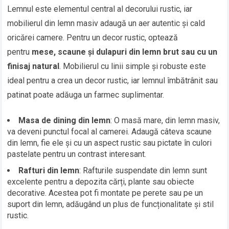
Lemnul este elementul central al decorului rustic, iar
mobilierul din lemn masiv adaugă un aer autentic și cald
oricărei camere. Pentru un decor rustic, optează
pentru
mese, scaune și dulapuri din lemn brut sau cu un
finisaj natural
. Mobilierul cu linii simple și robuste este
ideal pentru a crea un decor rustic, iar lemnul îmbătrânit sau
patinat poate adăuga un farmec suplimentar.
Masa de dining din lemn
: O masă mare, din lemn masiv,
va deveni punctul focal al camerei. Adaugă câteva scaune
din lemn, fie ele și cu un aspect rustic sau pictate în culori
pastelate pentru un contrast interesant.
Rafturi din lemn
: Rafturile suspendate din lemn sunt
excelente pentru a depozita cărți, plante sau obiecte
decorative. Acestea pot fi montate pe perete sau pe un
suport din lemn, adăugând un plus de funcționalitate și stil
rustic.