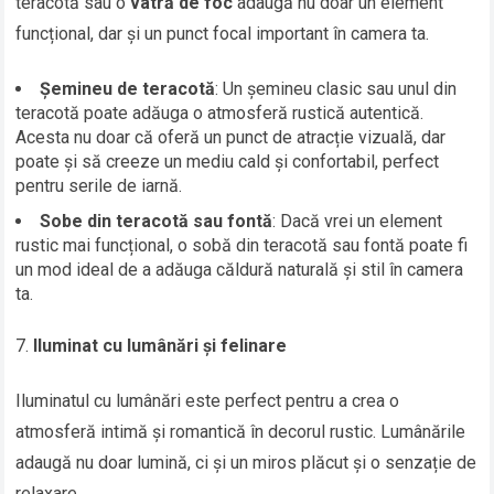
teracotă sau o
vatră de foc
adaugă nu doar un element
funcțional, dar și un punct focal important în camera ta.
Șemineu de teracotă
: Un șemineu clasic sau unul din
teracotă poate adăuga o atmosferă rustică autentică.
Acesta nu doar că oferă un punct de atracție vizuală, dar
poate și să creeze un mediu cald și confortabil, perfect
pentru serile de iarnă.
Sobe din teracotă sau fontă
: Dacă vrei un element
rustic mai funcțional, o sobă din teracotă sau fontă poate fi
un mod ideal de a adăuga căldură naturală și stil în camera
ta.
Iluminat cu lumânări și felinare
Iluminatul cu lumânări este perfect pentru a crea o
atmosferă intimă și romantică în decorul rustic. Lumânările
adaugă nu doar lumină, ci și un miros plăcut și o senzație de
relaxare.