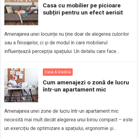
Casa cu mobilier pe picioare
subțiri pentru un efect aerisit
Amenajarea unei locuințe nu ține doar de alegerea culorilor
sau a finisajelor, ci și de modul în care mobilierul
influențează percepția spațiului. Un detaliu care face
adesea diferența este designul…
Read more
Casă & Grădină
Cum amenajezi o zonă de lucru
într-un apartament mic
Amenajarea unei zone de lucru într-un apartament mic
necesită mai mult decât alegerea unui birou compact – este
un exercițiu de optimizare a spațiului, ergonomie și
integrare inteligentă în designul…
Read more