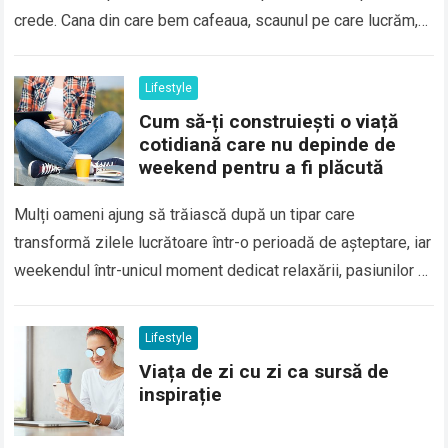
crede. Cana din care bem cafeaua, scaunul pe care lucrăm,…
Read more
Lifestyle
Cum să-ți construiești o viață
cotidiană care nu depinde de
weekend pentru a fi plăcută
Mulți oameni ajung să trăiască după un tipar care
transformă zilele lucrătoare într-o perioadă de așteptare, iar
weekendul într-unicul moment dedicat relaxării, pasiunilor și
timpului personal. În timp, această perspectivă…
Read more
Lifestyle
Viața de zi cu zi ca sursă de
inspirație