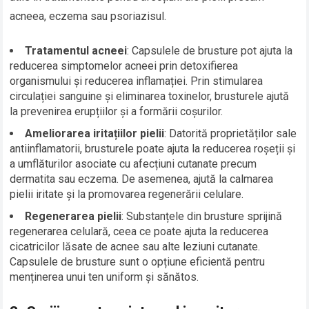
acneea, eczema sau psoriazisul.
Tratamentul acneei
: Capsulele de brusture pot ajuta la
reducerea simptomelor acneei prin detoxifierea
organismului și reducerea inflamației. Prin stimularea
circulației sanguine și eliminarea toxinelor, brusturele ajută
la prevenirea erupțiilor și a formării coșurilor.
Ameliorarea iritațiilor pielii
: Datorită proprietăților sale
antiinflamatorii, brusturele poate ajuta la reducerea roșeții și
a umflăturilor asociate cu afecțiuni cutanate precum
dermatita sau eczema. De asemenea, ajută la calmarea
pielii iritate și la promovarea regenerării celulare.
Regenerarea pielii
: Substanțele din brusture sprijină
regenerarea celulară, ceea ce poate ajuta la reducerea
cicatricilor lăsate de acnee sau alte leziuni cutanate.
Capsulele de brusture sunt o opțiune eficientă pentru
menținerea unui ten uniform și sănătos.