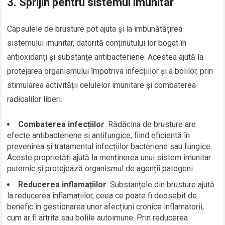
3.
Sprijin pentru sistemul imunitar
Capsulele de brusture pot ajuta și la îmbunătățirea
sistemului imunitar, datorită conținutului lor bogat în
antioxidanți și substanțe antibacteriene. Acestea ajută la
protejarea organismului împotriva infecțiilor și a bolilor, prin
stimularea activității celulelor imunitare și combaterea
radicalilor liberi.
Combaterea infecțiilor
: Rădăcina de brusture are
efecte antibacteriene și antifungice, fiind eficientă în
prevenirea și tratamentul infecțiilor bacteriene sau fungice.
Aceste proprietăți ajută la menținerea unui sistem imunitar
puternic și protejează organismul de agenții patogeni.
Reducerea inflamațiilor
: Substanțele din brusture ajută
la reducerea inflamațiilor, ceea ce poate fi deosebit de
benefic în gestionarea unor afecțiuni cronice inflamatorii,
cum ar fi artrita sau bolile autoimune. Prin reducerea