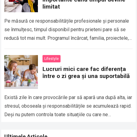
limitat
Pe măsură ce responsabilitățile profesionale și personale
se înmulțesc, timpul disponibil pentru prieteni pare să se
reducă tot mai mult. Programul încărcat, familia, proiectele,
obligațiile zilnice și numeroasele activități care…
Read more
Lifestyle
Lucruri mici care fac diferența
între o zi grea și una suportabilă
Există zile în care provocările par să apară una după alta, iar
stresul, oboseala și responsabilitățile se acumulează rapid.
Deși nu putem controla toate situațiile cu care ne
confruntăm, putem…
Read more
Ultimele Articole