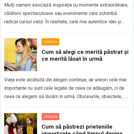
Mulți oameni asociază inspirația cu momente extraordinare,
călătorii spectaculoase sau evenimente care schimbă
radical cursul vieții. În realitate, cele mai autentice idei și
cele mai profunde lecții apar adesea din…
Read more
Lifestyle
Cum să alegi ce merită păstrat și
ce merită lăsat în urmă
Viața este alcătuită din alegeri continue, iar uneori cele mai
importante nu sunt cele legate de ceea ce adăugăm, ci de
ceea ce alegem să lăsăm în urmă. Obiceiurile, obiectele,…
Read more
Lifestyle
Cum să păstrezi prieteniile
importante când timpul devine