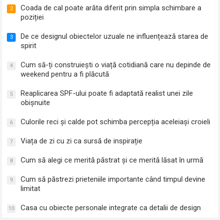
Coada de cal poate arăta diferit prin simpla schimbare a
2
poziției
De ce designul obiectelor uzuale ne influențează starea de
3
spirit
Cum să-ți construiești o viață cotidiană care nu depinde de
4
weekend pentru a fi plăcută
Reaplicarea SPF-ului poate fi adaptată realist unei zile
5
obișnuite
Culorile reci și calde pot schimba percepția aceleiași croieli
6
Viața de zi cu zi ca sursă de inspirație
7
Cum să alegi ce merită păstrat și ce merită lăsat în urmă
8
Cum să păstrezi prieteniile importante când timpul devine
9
limitat
Casa cu obiecte personale integrate ca detalii de design
10