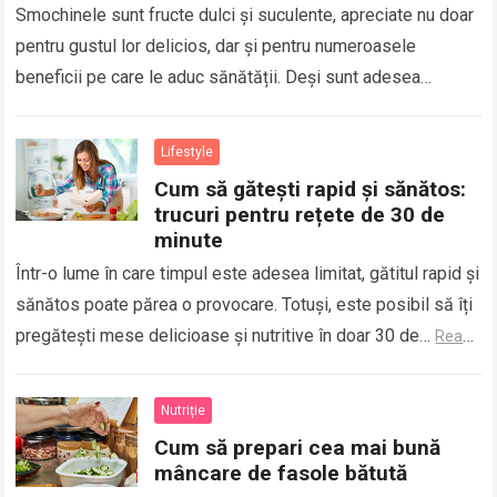
Smochinele sunt fructe dulci și suculente, apreciate nu doar
pentru gustul lor delicios, dar și pentru numeroasele
beneficii pe care le aduc sănătății. Deși sunt adesea
folosite în deserturi, smochinele…
Read more
Lifestyle
Cum să gătești rapid și sănătos:
trucuri pentru rețete de 30 de
minute
Într-o lume în care timpul este adesea limitat, gătitul rapid și
sănătos poate părea o provocare. Totuși, este posibil să îți
pregătești mese delicioase și nutritive în doar 30 de…
Read
more
Nutriție
Cum să prepari cea mai bună
mâncare de fasole bătută