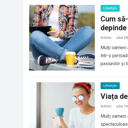
Lifestyle
Cum să-ț
depinde 
Admin
·
iulie 2
Mulți oameni 
într-o perioad
pasiunilor și
Lifestyle
Viața de
Admin
·
iulie 1
Mulți oameni 
spectaculoase 