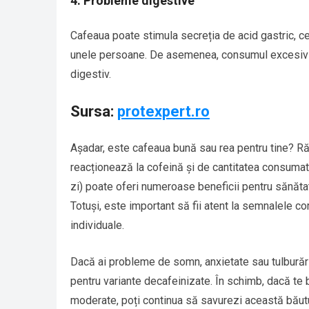
4. Probleme digestive
Cafeaua poate stimula secreția de acid gastric, c
unele persoane. De asemenea, consumul excesiv d
digestiv.
Sursa:
protexpert.ro
Așadar, este cafeaua bună sau rea pentru tine? R
reacționează la cofeină și de cantitatea consumat
zi) poate oferi numeroase beneficii pentru sănătate
Totuși, este important să fii atent la semnalele co
individuale.
Dacă ai probleme de somn, anxietate sau tulburări
pentru variante decafeinizate. În schimb, dacă te b
moderate, poți continua să savurezi această băutu