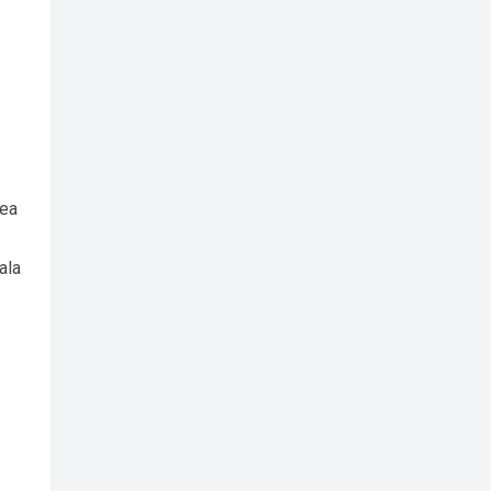
tea
ala