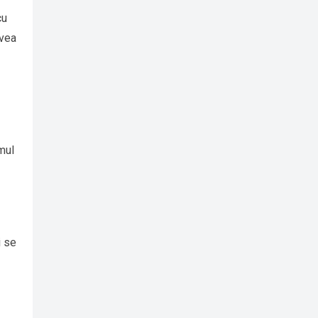
cu
avea
mul
i se