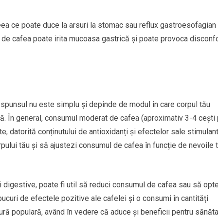
eea ce poate duce la arsuri la stomac sau reflux gastroesofagian 
e cafea poate irita mucoasa gastrică și poate provoca disconfo
ăspunsul nu este simplu și depinde de modul în care corpul tău
ă. În general, consumul moderat de cafea (aproximativ 3-4 cești
, datorită conținutului de antioxidanți și efectelor sale stimulant
rpului tău și să ajustezi consumul de cafea în funcție de nevoile 
 digestive, poate fi util să reduci consumul de cafea sau să opt
ucuri de efectele pozitive ale cafelei și o consumi în cantități
ră populară, având în vedere că aduce și beneficii pentru sănăta