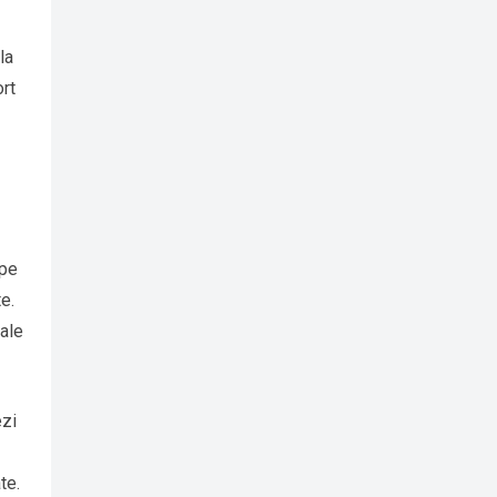
la
rt
 pe
e.
tale
ezi
te.