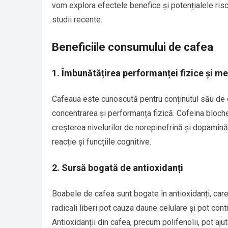
vom explora efectele benefice și potențialele risc
studii recente.
Beneficiile consumului de cafea
1. Îmbunătățirea performanței fizice și m
Cafeaua este cunoscută pentru conținutul său de co
concentrarea și performanța fizică. Cofeina bloch
creșterea nivelurilor de norepinefrină și dopamin
reacție și funcțiile cognitive.
2. Sursă bogată de antioxidanți
Boabele de cafea sunt bogate în antioxidanți, care j
radicali liberi pot cauza daune celulare și pot cont
Antioxidanții din cafea, precum polifenolii, pot aju