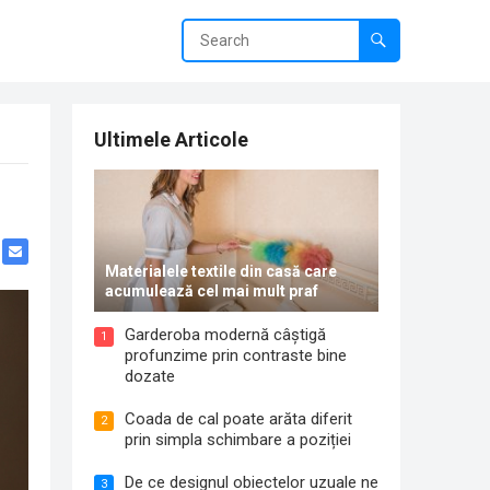
Ultimele Articole
Materialele textile din casă care
acumulează cel mai mult praf
Garderoba modernă câștigă
1
profunzime prin contraste bine
dozate
Coada de cal poate arăta diferit
2
prin simpla schimbare a poziției
De ce designul obiectelor uzuale ne
3