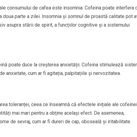
ale consumului de cafea este insomnia. Cofeina poate interfera 
a doua parte a zilei. Insomnia și somnul de proastă calitate pot 
v asupra stării de spirit, a funcțiilor cognitive și a sistemului
nă poate duce la creșterea anxietății. Cofeina stimulează siste
nxietate, cum ar fi agitația, palpitațiile și nervozitatea.
ea toleranței, ceea ce înseamnă că efectele inițiale ale cofeine
ități mai mari pentru a obține același efect. De asemenea,
e de sevraj, cum ar fi dureri de cap, oboseală și iritabilitate.