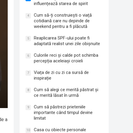
influențează starea de spirit
Cum să-ți construiești o viață
4
cotidiană care nu depinde de
weekend pentru a fi plăcută
Reaplicarea SPF-ului poate fi
5
adaptată realist unei zile obișnuite
Culorile reci și calde pot schimba
6
percepția aceleiași croieli
Viața de zi cu zi ca sursă de
7
inspirație
Cum să alegi ce merită păstrat și
8
ce merită lăsat în urmă
Cum să păstrezi prieteniile
9
importante când timpul devine
limitat
de a
Casa cu obiecte personale
10