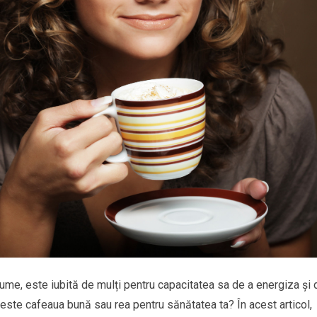
lume, este iubită de mulți pentru capacitatea sa de a energiza și 
este cafeaua bună sau rea pentru sănătatea ta? În acest articol,