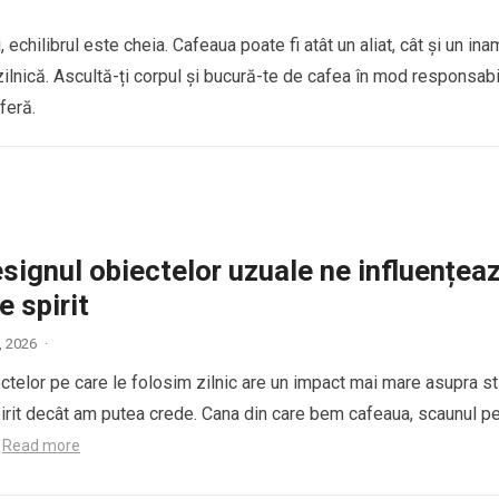
, echilibrul este cheia. Cafeaua poate fi atât un aliat, cât și un ina
a zilnică. Ascultă-ți corpul și bucură-te de cafea în mod responsabi
feră.
signul obiectelor uzuale ne influențea
e spirit
8, 2026
·
ctelor pe care le folosim zilnic are un impact mai mare asupra st
irit decât am putea crede. Cana din care bem cafeaua, scaunul p
…
Read more