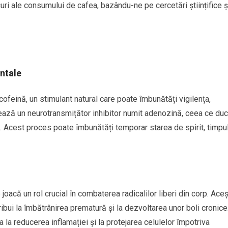
uri ale consumului de cafea, bazându-ne pe cercetări științifice ș
entale
feină, un stimulant natural care poate îmbunătăți vigilența,
ează un neurotransmițător inhibitor numit adenozină, ceea ce duc
ă. Acest proces poate îmbunătăți temporar starea de spirit, timpu
oacă un rol crucial în combaterea radicalilor liberi din corp. Aceș
ribui la îmbătrânirea prematură și la dezvoltarea unor boli cronice
ta la reducerea inflamației și la protejarea celulelor împotriva