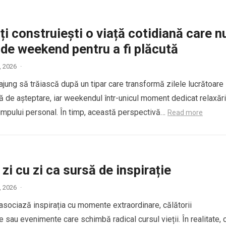
i construiești o viață cotidiană care n
de weekend pentru a fi plăcută
8, 2026
·
ajung să trăiască după un tipar care transformă zilele lucrătoare
ă de așteptare, iar weekendul într-unicul moment dedicat relaxări
 timpului personal. În timp, această perspectivă…
Read more
 zi cu zi ca sursă de inspirație
9, 2026
·
asociază inspirația cu momente extraordinare, călătorii
sau evenimente care schimbă radical cursul vieții. În realitate, 