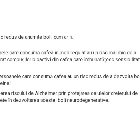
c redus de anumite boli, cum ar fi:
nele care consumă cafea în mod regulat au un risc mai mic de a
orat compușilor bioactivi din cafea care îmbunătățesc sensibilita
ersoanele care consumă cafea au un risc redus de a dezvolta bo
einei.
erea riscului de Alzheimer prin protejarea celulelor creierului de
heie în dezvoltarea acestei boli neurodegenerative.