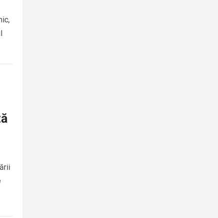
mic,
l
ză
ării
e