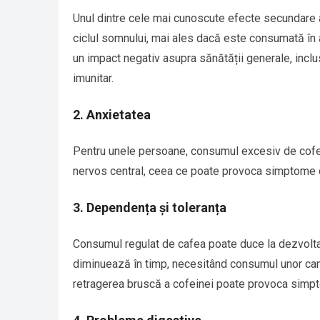
Unul dintre cele mai cunoscute efecte secundare 
ciclul somnului, mai ales dacă este consumată în 
un impact negativ asupra sănătății generale, inclusi
imunitar.
2. Anxietatea
Pentru unele persoane, consumul excesiv de cofei
nervos central, ceea ce poate provoca simptome de a
3. Dependența și toleranța
Consumul regulat de cafea poate duce la dezvoltar
diminuează în timp, necesitând consumul unor cant
retragerea bruscă a cofeinei poate provoca simptom