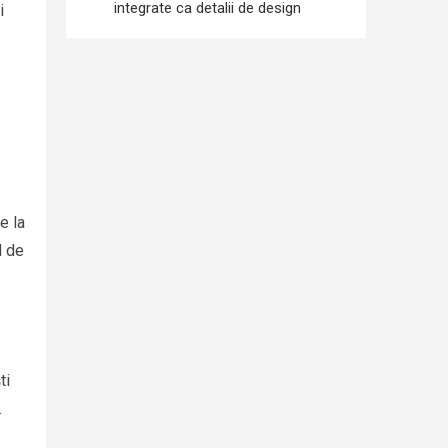
integrate ca detalii de design
i
e la
l de
ti
.